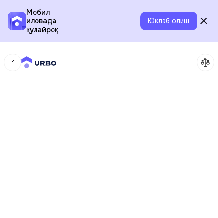
Мобил
иловада
Юклаб олиш
қулайроқ