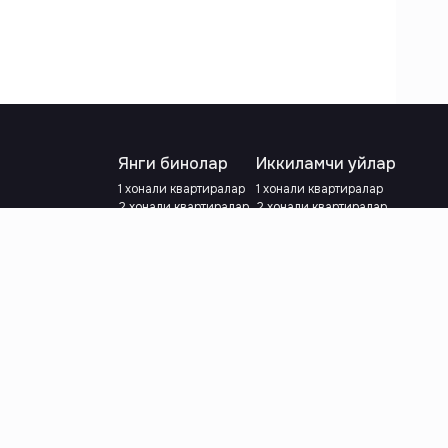
Янги бинолар
Иккиламчи уйлар
1 хонали квартиралар
1 хонали квартиралар
2 хонали квартиралар
2 хонали квартиралар
3 хонали квартиралар
3 хонали квартиралар
Метрога яқин
Тамирланган
Кредит режаси мавжуд
Метрога яқин
Ипотека
лар
Валютани танланг
:
сўм
й.е.
Тилни танланг
: