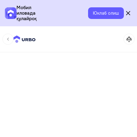
Мобил
иловада
Юклаб олиш
қулайроқ