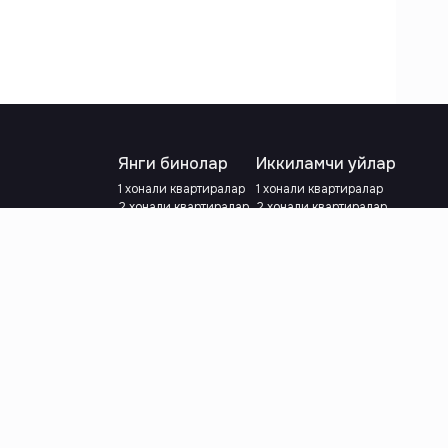
Янги бинолар
Иккиламчи уйлар
1 хонали квартиралар
1 хонали квартиралар
2 хонали квартиралар
2 хонали квартиралар
3 хонали квартиралар
3 хонали квартиралар
Метрога яқин
Тамирланган
Кредит режаси мавжуд
Метрога яқин
Ипотека
лар
Валютани танланг
:
сўм
й.е.
Тилни танланг
: