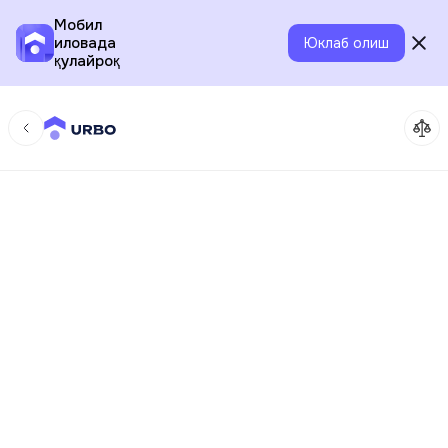
Мобил
иловада
Юклаб олиш
қулайроқ