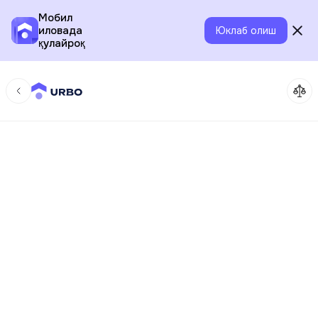
Мобил
иловада
Юклаб олиш
қулайроқ