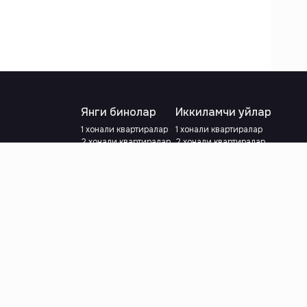
Янги бинолар
Иккиламчи уйлар
1 хонали квартиралар
1 хонали квартиралар
2 хонали квартиралар
2 хонали квартиралар
3 хонали квартиралар
3 хонали квартиралар
Метрога яқин
Тамирланган
Кредит режаси мавжуд
Метрога яқин
Ипотека
лар
Валютани танланг
:
сўм
й.е.
Тилни танланг
: