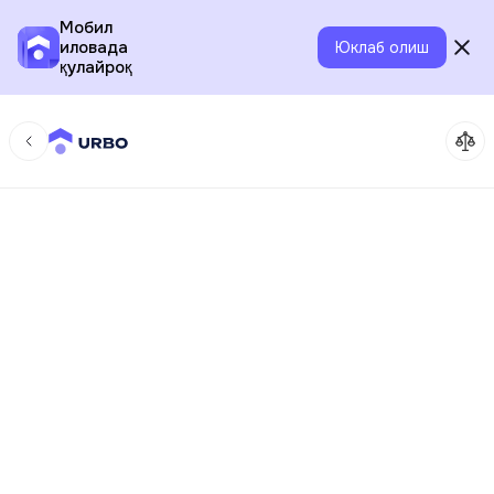
Мобил
иловада
Юклаб олиш
қулайроқ