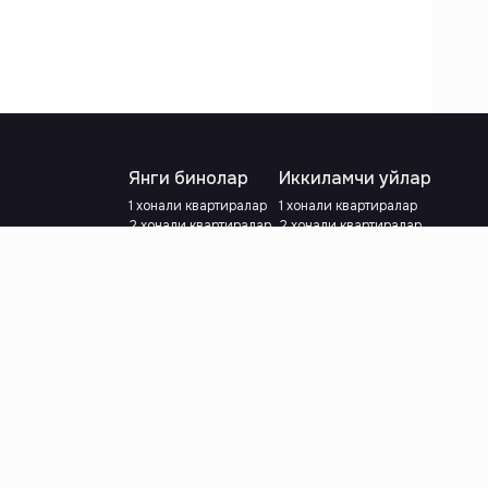
Янги бинолар
Иккиламчи уйлар
1 хонали квартиралар
1 хонали квартиралар
2 хонали квартиралар
2 хонали квартиралар
3 хонали квартиралар
3 хонали квартиралар
Метрога яқин
Тамирланган
Кредит режаси мавжуд
Метрога яқин
Ипотека
лар
Валютани танланг
:
сўм
й.е.
Тилни танланг
: