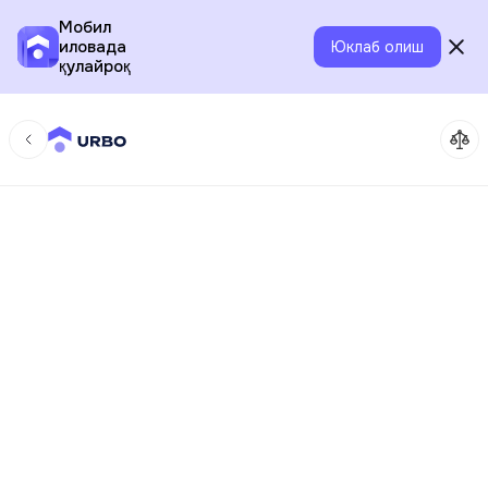
Мобил
иловада
Юклаб олиш
қулайроқ