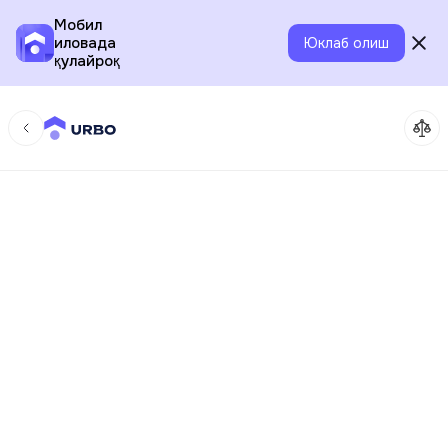
Мобил
иловада
Юклаб олиш
қулайроқ