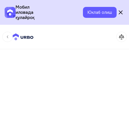
Мобил
иловада
Юклаб олиш
қулайроқ