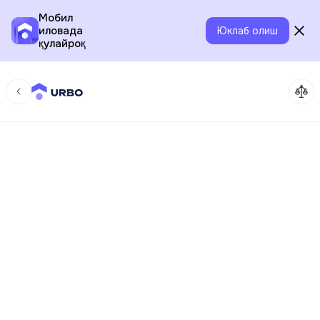
Мобил
иловада
Юклаб олиш
қулайроқ