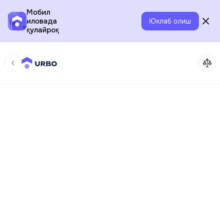
Мобил
иловада
Юклаб олиш
қулайроқ