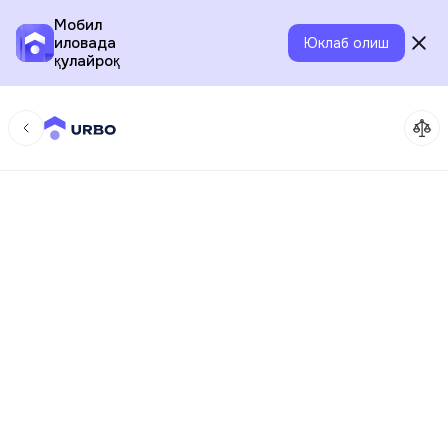
Мобил
иловада
Юклаб олиш
қулайроқ