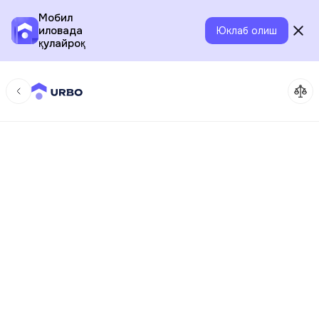
Мобил
иловада
Юклаб олиш
қулайроқ