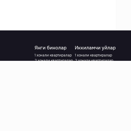
Янги бинолар
Иккиламчи уйлар
1 хонали квартиралар
1 хонали квартиралар
2 хонали квартиралар
2 хонали квартиралар
3 хонали квартиралар
3 хонали квартиралар
Метрога яқин
Тамирланган
Кредит режаси мавжуд
Метрога яқин
Ипотека
лар
Валютани танланг
:
сўм
й.е.
Тилни танланг
: