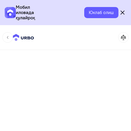
Мобил
иловада
Юклаб олиш
қулайроқ