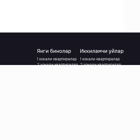
Янги бинолар
Иккиламчи уйлар
1 хонали квартиралар
1 хонали квартиралар
2 хонали квартиралар
2 хонали квартиралар
3 хонали квартиралар
3 хонали квартиралар
Метрога яқин
Тамирланган
Кредит режаси мавжуд
Метрога яқин
Ипотека
лар
Валютани танланг
:
сўм
й.е.
Тилни танланг
: