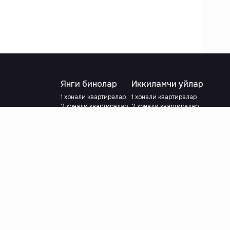
Янги бинолар
Иккиламчи уйлар
1 хонали квартиралар
1 хонали квартиралар
2 хонали квартиралар
2 хонали квартиралар
3 хонали квартиралар
3 хонали квартиралар
Метрога яқин
Тамирланган
Кредит режаси мавжуд
Метрога яқин
Ипотека
лар
Валютани танланг
:
сўм
й.е.
Тилни танланг
: