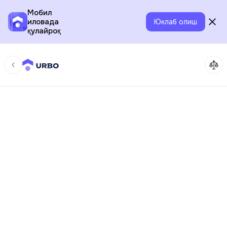
Мобил
иловада
Юклаб олиш
қулайроқ