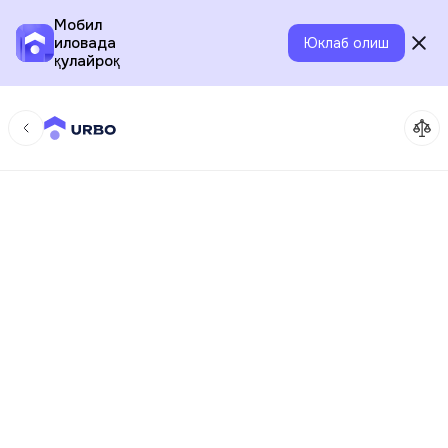
Мобил
иловада
Юклаб олиш
қулайроқ