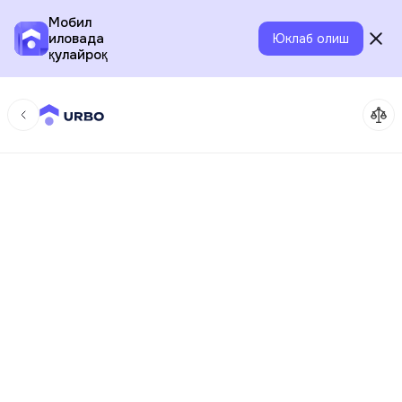
Мобил
иловада
Юклаб олиш
қулайроқ