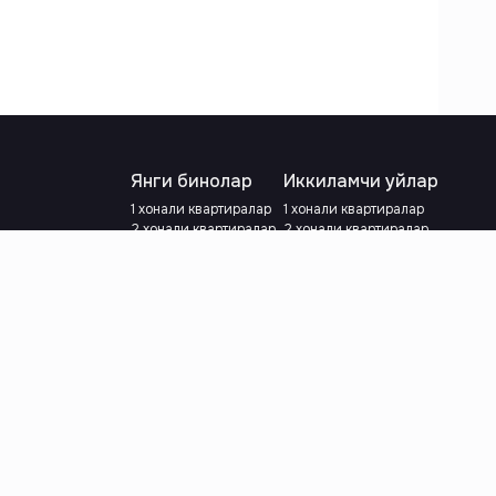
Янги бинолар
Иккиламчи уйлар
1 хонали квартиралар
1 хонали квартиралар
2 хонали квартиралар
2 хонали квартиралар
3 хонали квартиралар
3 хонали квартиралар
Метрога яқин
Тамирланган
Кредит режаси мавжуд
Метрога яқин
Ипотека
лар
Валютани танланг
:
сўм
й.е.
Тилни танланг
: