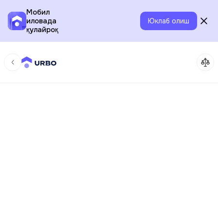
Мобил
иловада
Юклаб олиш
қулайроқ