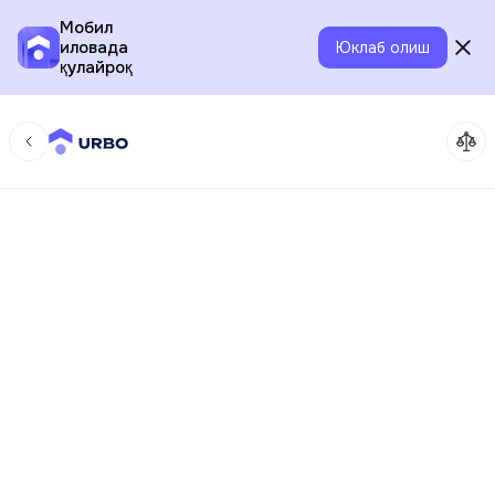
Мобил
иловада
Юклаб олиш
қулайроқ