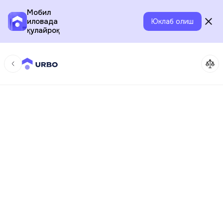
Мобил
иловада
Юклаб олиш
қулайроқ