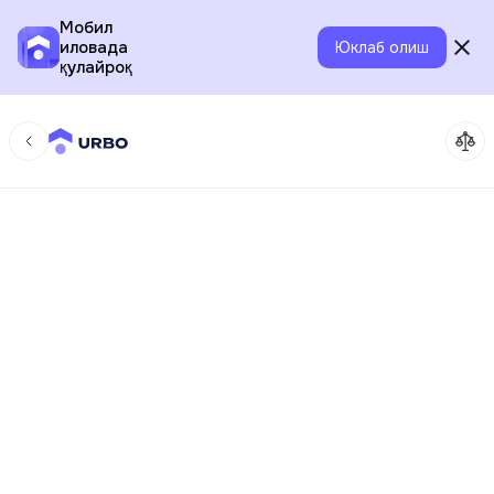
Мобил
иловада
Юклаб олиш
қулайроқ