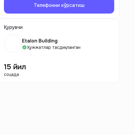
Телефонни кўрсатиш
Қурувчи
Etalon Building
Ҳужжатлар тасдиқланган
15 йил
соҳада