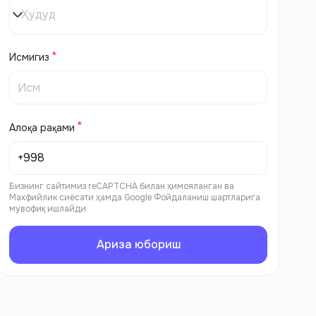
Ҳудуд
Исмигиз
Алоқа рақами
Бизнинг сайтимиз reCAPTCHA билан ҳимояланган ва
Махфийлик сиёсати
ҳамда
Google Фойдаланиш шартларига
мувофиқ ишлайди.
Ариза юбориш