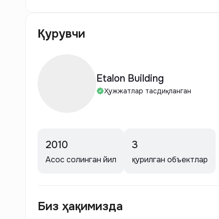
Қурувчи
Etalon Building
Ҳужжатлар тасдиқланган
2010
3
Асос солинган йил
қурилган объектлар
Биз ҳақимизда