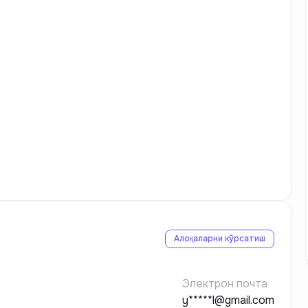
Алоқаларни кўрсатиш
Электрон почта
y*****l@gmail.com