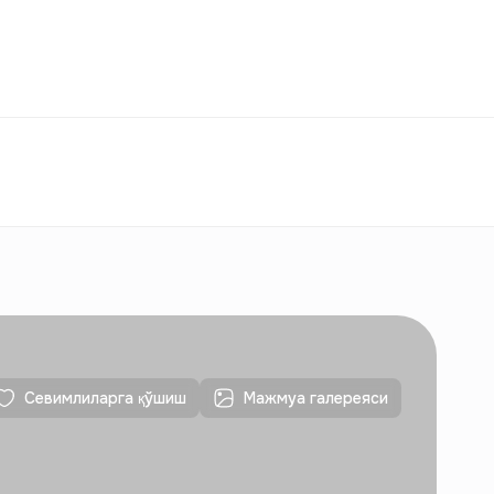
ққослаш
Севимлилар
Ўзбекистон
ЎЗ
Алоқалар
Янги қурилишлар учун
Алоқалар
Янги қурилишлар учун
Севимлиларга қўшиш
Мажмуа галереяси
Алоқалар
Янги қурилишлар учун
Алоқалар
Янги қурилишлар учун