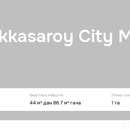
kkasaroy City M
Квартира майдони
Уйлар сон
44 м² дан 86.7 м² гача
1
та