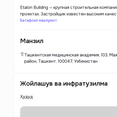
Etalon Building — крупная строительная компа
проектах. Застройщик известен высоким каче
архитектурными решениями и вниманием к детал
Батафсил маълумот
комфортное жилье с развитой инфраструктуро
стандартов и норм.
Манзил
Ташкентская медицинская академия, 103, Мах
район, Ташкент, 100047, Узбекистан
Жойлашув ва инфратузилма
Ҳудуд