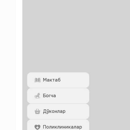
Мактаб
Боғча
Дўконлар
Поликлиникалар