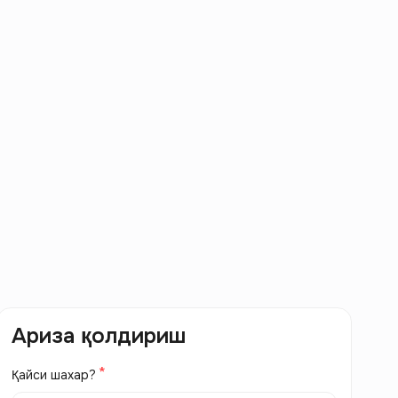
Ариза қолдириш
Қайси шахар?