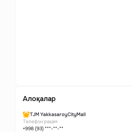
7
Расм
Алоқалар
TJM
YakkasaroyCityMall
Телефон рақам
+998 (93) ***-**-**