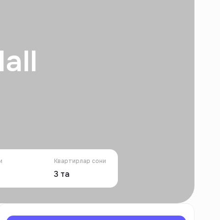
all
и
Квартирлар сони
3
та