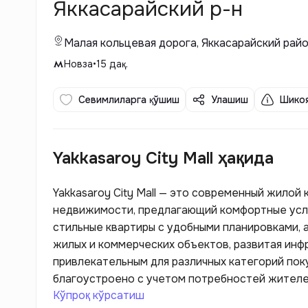
Яккасарайский р-н
Малая кольцевая дорога, Яккасарайский рай
Новза
•
15
дақ.
Севимлиларга қўшиш
Улашиш
Шикоя
Yakkasaroy City Mall ҳақида
Yakkasaroy City Mall — это современный жило
недвижимости, предлагающий комфортные усло
стильные квартиры с удобными планировками, 
жилых и коммерческих объектов, развитая ин
привлекательным для различных категорий по
благоустроено с учетом потребностей жителей
Кўпроқ кўрсатиш
площадки.