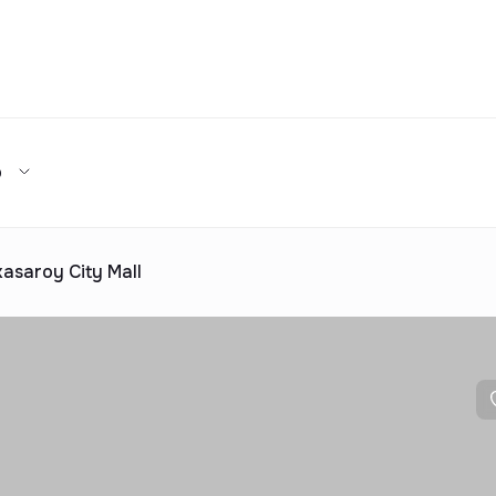
Та
р
Турар-жой мажмуалари каталоги
ижара
ув
Ижарага бериш
та таклиф
ар каталоги
Реклама
asaroy City Mall
2025 йилда топширилади
та таклиф
ар каталоги
Реклама
ар каталоги
Реклама
ар каталоги
Реклама