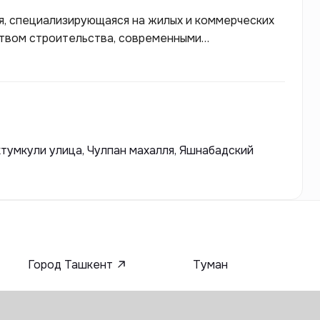
ния, специализирующаяся на жилых и коммерческих
ством строительства, современными
ям. В проектах Etalon Building акцент сделан на
й, а также на соблюдение всех строительных
тумкули улица, Чулпан махалля, Яшнабадский
Город Ташкент
Туман