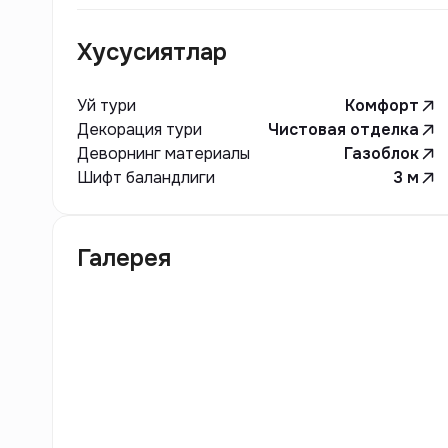
Хусусиятлар
Уй тури
Комфорт
Декорация тури
Чистовая отделка
Деворнинг материалы
Газоблок
Шифт баландлиги
3
м
Галерея