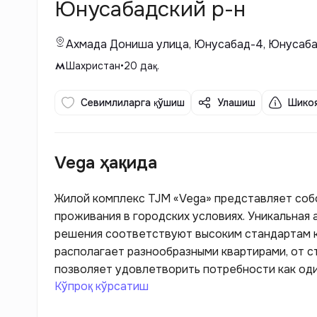
Юнусабадский р-н
Ахмада Дониша улица, Юнусабад-4, Юнусаба
Шахристан
•
20
дақ.
Севимлиларга қўшиш
Улашиш
Шикоя
Vega ҳақида
Жилой комплекс TJM «Vega» представляет со
проживания в городских условиях. Уникальная
решения соответствуют высоким стандартам к
располагает разнообразными квартирами, от с
позволяет удовлетворить потребности как один
Кўпроқ кўрсатиш