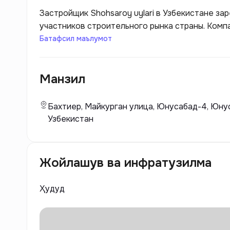
Застройщик Shohsaroy uylari в Узбекистане за
участников строительного рынка страны. Комп
современных жилых комплексов, которые отве
Батафсил маълумот
комфорта. Основное внимание уделяется не то
планировочным решениям, что позволяет созд
Манзил
семей с различными потребностями.
Бахтиер, Майкурган улица, Юнусабад-4, Юнус
Узбекистан
Жойлашув ва инфратузилма
Ҳудуд