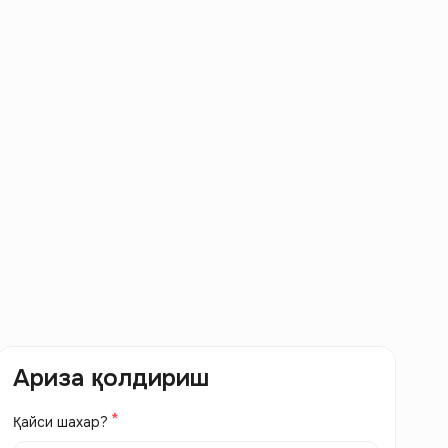
Ариза қолдириш
Қайси шахар?