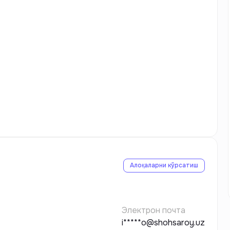
Алоқаларни кўрсатиш
Электрон почта
i*****o@shohsaroy.uz