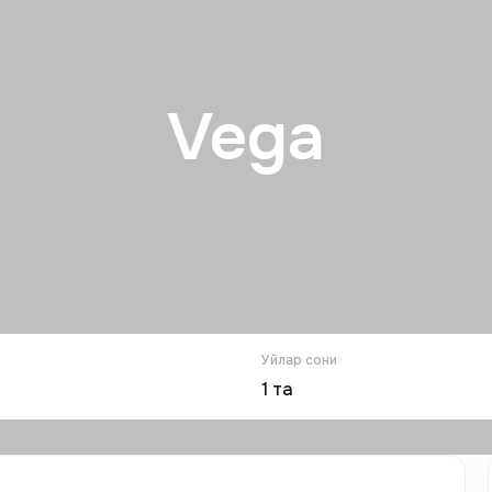
Vega
Уйлар сони
1
та