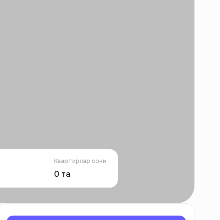
Квартирлар сони
0
та