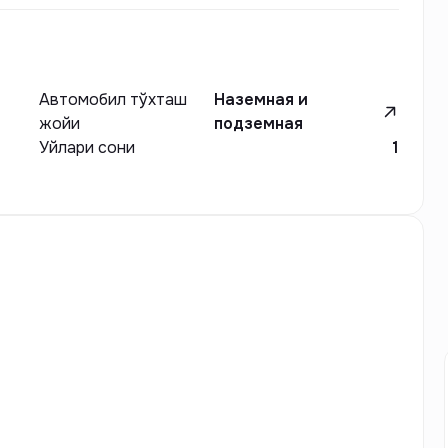
Автомобил тўхташ
Наземная и
жойи
подземная
Уйлари сони
1