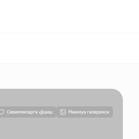
ққослаш
Севимлилар
Ўзбекистон
ЎЗ
Алоқалар
Янги қурилишлар учун
Алоқалар
Янги қурилишлар учун
Севимлиларга қўшиш
Мажмуа галереяси
Алоқалар
Янги қурилишлар учун
Алоқалар
Янги қурилишлар учун