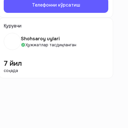
Телефонни кўрсатиш
Қурувчи
Shohsaroy uylari
Ҳужжатлар тасдиқланган
7 йил
соҳада