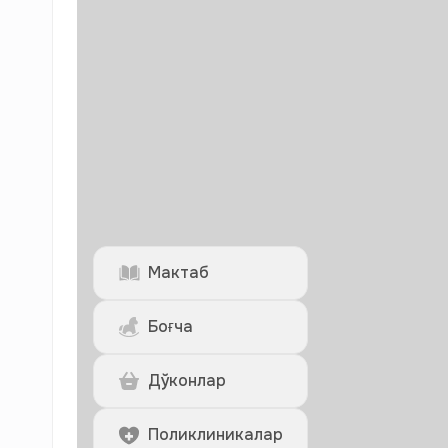
Мактаб
Боғча
Дўконлар
Поликлиникалар