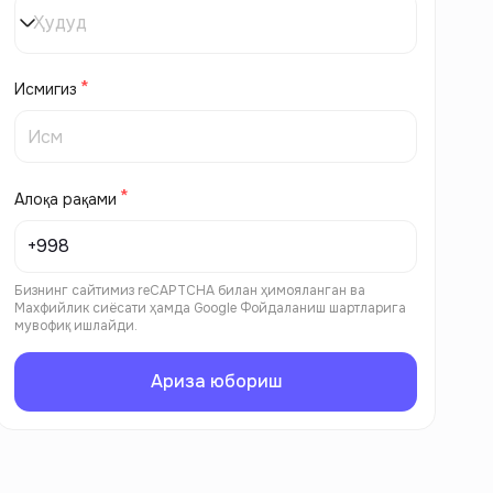
Ҳудуд
Исмигиз
Алоқа рақами
Бизнинг сайтимиз reCAPTCHA билан ҳимояланган ва
Махфийлик сиёсати
ҳамда
Google Фойдаланиш шартларига
мувофиқ ишлайди.
Ариза юбориш