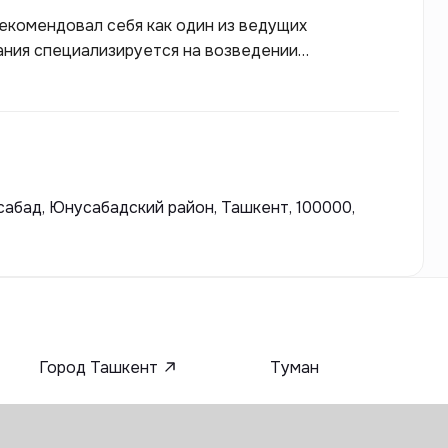
рекомендовал себя как один из ведущих
ания специализируется на возведении
чают самым высоким стандартам качества и
лько внешнему виду зданий, но и внутренним
авать уютные и функциональные квартиры для
абад, Юнусабадский район, Ташкент, 100000,
Город Ташкент
Туман