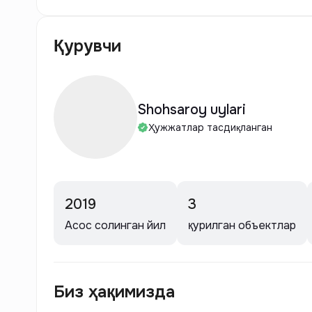
Қурувчи
Shohsaroy uylari
Ҳужжатлар тасдиқланган
2019
3
Асос солинган йил
қурилган объектлар
Биз ҳақимизда