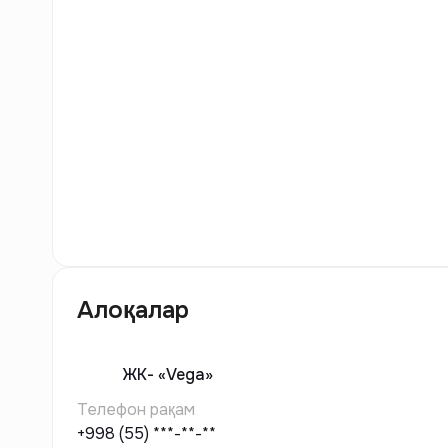
4
Расм
Алоқалар
ЖК-
«Vega»
Телефон рақам
+998 (55) ***-**-**