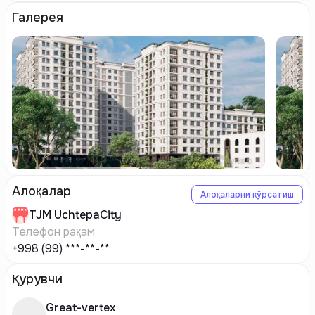
Галерея
Алоқалар
Алоқаларни кўрсатиш
TJM
UchtepaCity
Телефон рақам
+998 (99) ***-**-**
Қурувчи
Great-vertex