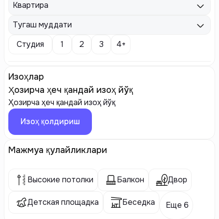
Квартира
Тугаш муддати
Студия
1
2
3
4+
Изоҳлар
Ҳозирча ҳеч қандай изоҳ йўқ
Ҳозирча ҳеч қандай изоҳ йўқ
Изоҳ қолдириш
Мажмуа қулайликлари
Высокие потолки
Балкон
Двор
Детская площадка
Беседка
Еще 6