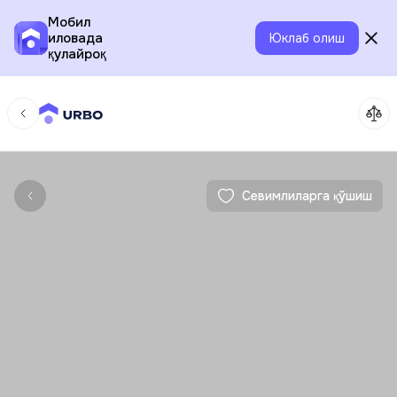
Мобил
иловада
Юклаб олиш
қулайроқ
Севимлиларга қўшиш