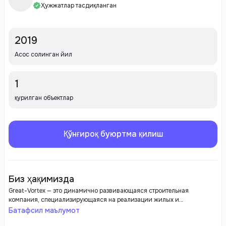
Ҳужжатлар тасдиқланган
2019
Асос солинган йил
1
қурилган объектлар
Қўнғироқ буюртма қилиш
Биз ҳақимизда
Great-Vortex — это динамично развивающаяся строительная
компания, специализирующаяся на реализации жилых и
коммерческих проектов. Компания ориентируется на высокое
Батафсил маълумот
качество строительства, использование инновационных технологий и