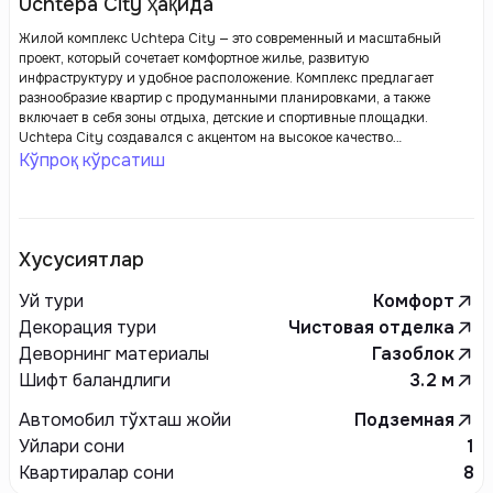
Uchtepa City ҳақида
Жилой комплекс Uchtepa City — это современный и масштабный
проект, который сочетает комфортное жилье, развитую
инфраструктуру и удобное расположение. Комплекс предлагает
разнообразие квартир с продуманными планировками, а также
включает в себя зоны отдыха, детские и спортивные площадки.
Uchtepa City создавался с акцентом на высокое качество
строительства и комфорт для жителей, что делает его отличным
Кўпроқ кўрсатиш
выбором для тех, кто ценит удобство и стиль.
Хусусиятлар
Уй тури
Комфорт
Декорация тури
Чистовая отделка
Деворнинг материалы
Газоблок
Шифт баландлиги
3.2
м
Автомобил тўхташ жойи
Подземная
Уйлари сони
1
Квартиралар сони
8