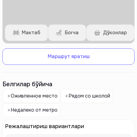
Мактаб
Боғча
Дўконлар
Маршрут яратиш
Белгилар бўйича
Оживленное место
Рядом со школой
Недалеко от метро
Режалаштириш вариантлари