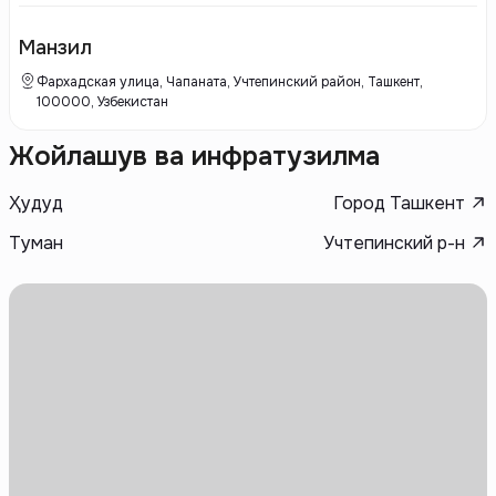
материалов, а также на создание комфортных условий для жизни.
Great-Vortex предлагает современные и функциональные решения,
соответствующие актуальным требованиям рынка.
Манзил
Фархадская улица, Чапаната, Учтепинский район, Ташкент,
100000, Узбекистан
Жойлашув ва инфратузилма
Ҳудуд
Город Ташкент
Туман
Учтепинский р-н