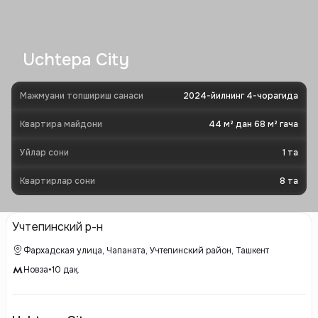
Uchtepa City
Мажмуани топшириш санаси
2024-йилнинг 4-чорагида
Квартира майдони
44 м² дан 68 м² гача
Уйлар сони
1
та
Квартирлар сони
8
та
Учтепинский р-н
Фархадская улица, Чапаната, Учтепинский район, Ташкент
Новза
•
10
дақ.