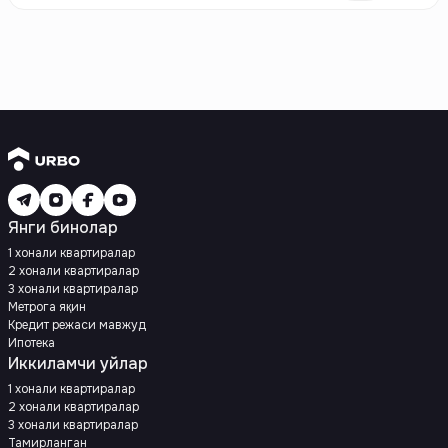
Янги бинолар
1 хонали квартиралар
2 хонали квартиралар
3 хонали квартиралар
Метрога яқин
Кредит режаси мавжуд
Ипотека
Иккиламчи уйлар
1 хонали квартиралар
2 хонали квартиралар
3 хонали квартиралар
Тамирланган