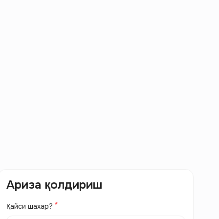
Ариза қолдириш
Қайси шахар?