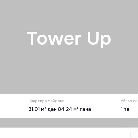
Tower Up
Квартира майдони
Уйлар со
31.01 м² дан 84.24 м² гача
1
та