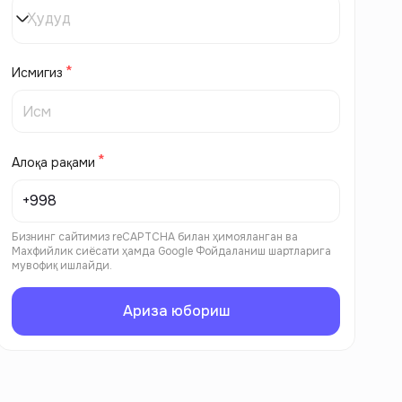
Ҳудуд
Исмигиз
Алоқа рақами
Бизнинг сайтимиз reCAPTCHA билан ҳимояланган ва
Махфийлик сиёсати
ҳамда
Google Фойдаланиш шартларига
мувофиқ ишлайди.
Ариза юбориш