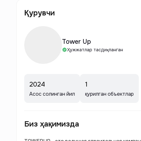
Қурувчи
Tower Up
Ҳужжатлар тасдиқланган
2024
1
Асос солинган йил
қурилган объектлар
Биз ҳақимизда