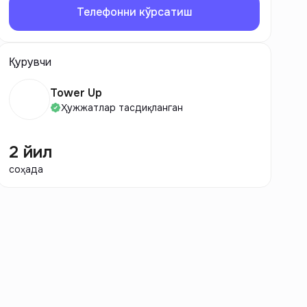
Телефонни кўрсатиш
Қурувчи
Tower Up
Ҳужжатлар тасдиқланган
2 йил
соҳада