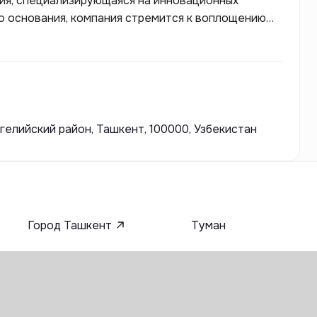
ия, специализирующаяся на инновационных
го основания, компания стремится к воплощению
дей, предоставляя клиентам решения на высшем
гелийский район, Ташкент, 100000, Узбекистан
Город Ташкент
Туман