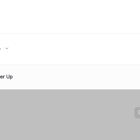
Та
р
Турар-жой мажмуалари каталоги
ижара
ув
Ижарага бериш
та таклиф
ар каталоги
Реклама
er Up
2025 йилда топширилади
та таклиф
ар каталоги
Реклама
ар каталоги
Реклама
ар каталоги
Реклама