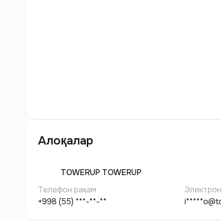
5
Расм
Алоқалар
TOWERUP
TOWERUP
Телефон рақам
Электрон
+998 (55) ***-**-**
i*****o@t