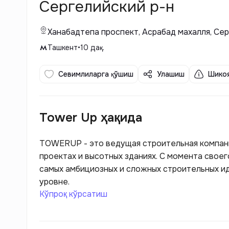
Сергелийский р-н
Ханабадтепа проспект, Асрабад махалля, Се
Ташкент
•
10
дақ.
Севимлиларга қўшиш
Улашиш
Шикоя
Tower Up ҳақида
TOWERUP - это ведущая строительная компан
проектах и высотных зданиях. С момента свое
самых амбициозных и сложных строительных и
уровне.
Кўпроқ кўрсатиш