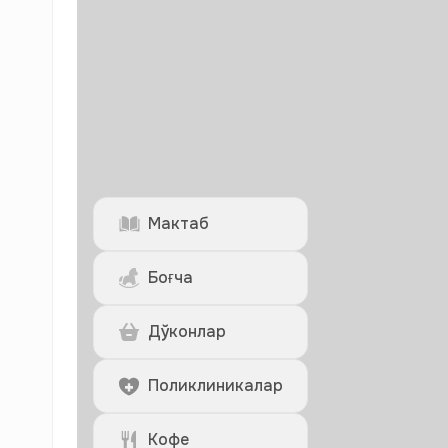
Мактаб
Боғча
Дўконлар
Поликлиникалар
Кофе