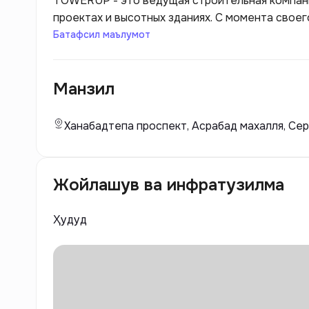
TOWERUP - это ведущая строительная компан
проектах и высотных зданиях. С момента свое
самых амбициозных и сложных строительных и
Батафсил маълумот
уровне.
Манзил
Ханабадтепа проспект, Асрабад махалля, Сер
Жойлашув ва инфратузилма
Ҳудуд