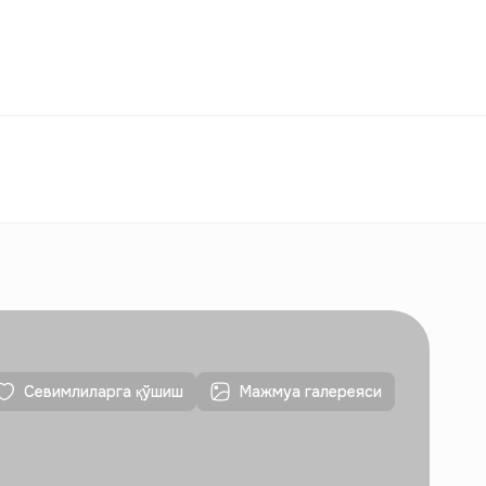
ққослаш
Севимлилар
Ўзбекистон
ЎЗ
Алоқалар
Янги қурилишлар учун
Алоқалар
Янги қурилишлар учун
Севимлиларга қўшиш
Мажмуа галереяси
Алоқалар
Янги қурилишлар учун
Алоқалар
Янги қурилишлар учун