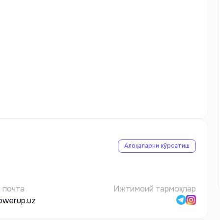
Алоқаларни кўрсатиш
 почта
Ижтимоий тармоқлар
owerup.uz