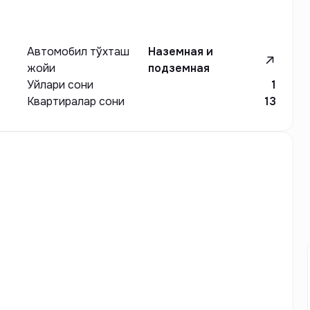
Автомобил тўхташ
Наземная и
жойи
подземная
Уйлари сони
1
Квартиралар сони
13