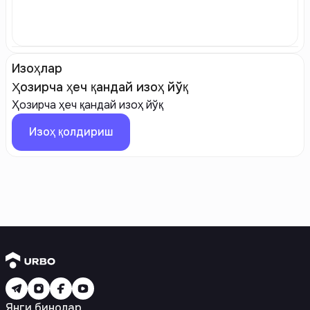
Изоҳлар
Ҳозирча ҳеч қандай изоҳ йўқ
Ҳозирча ҳеч қандай изоҳ йўқ
Изоҳ қолдириш
Янги бинолар