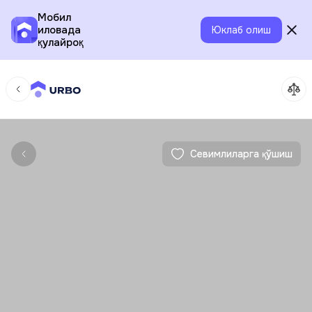
Мобил
иловада
Юклаб олиш
қулайроқ
Севимлиларга қўшиш