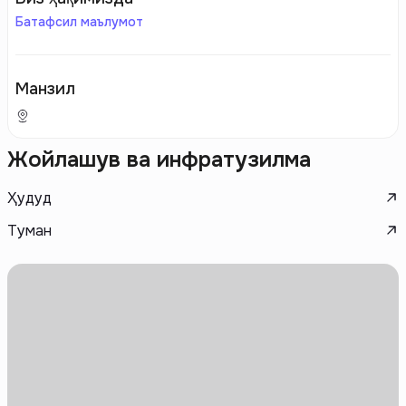
Батафсил маълумот
Манзил
Жойлашув ва инфратузилма
Ҳудуд
Туман