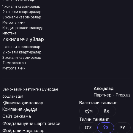
1 хонали квартиралар
2 хонали квартиралар
3 хонали квартиралар
Метрога яқин
Кредит режаси мавжуд
Ипотека
Иккиламчи уйлар
1 хонали квартиралар
2 хонали квартиралар
3 хонали квартиралар
Тамирланган
Метрога яқин
Алоқалар
:
Замонавий ҳаётингиз шу ердан
Партнер - Prep.uz
бошланади!
Қўшимча ҳаволалар
Валютани танланг
:
Компания ҳақида
сўм
й.е.
Сайт реклама
Тилни танланг
:
Фойдаланувчи шартномаси
O‘Z
ЎЗ
РУ
Фойдали мақолалар