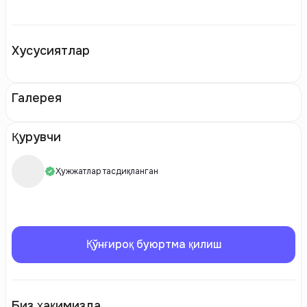
Хусусиятлар
Галерея
Қурувчи
Ҳужжатлар тасдиқланган
Қўнғироқ буюртма қилиш
Биз ҳақимизда