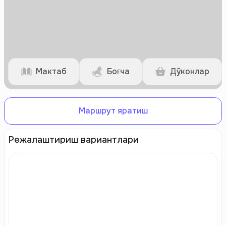
Мактаб
Боғча
Дўконлар
Маршрут яратиш
Режалаштириш вариантлари