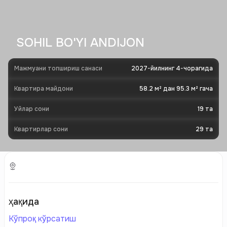
SOHIL BO'YI ANDIJON
Мажмуани топшириш санаси
2027-йилнинг 4-чорагида
Квартира майдони
58.2 м² дан 95.3 м² гача
Уйлар сони
19
та
Квартирлар сони
29
та
ҳақида
Кўпроқ кўрсатиш