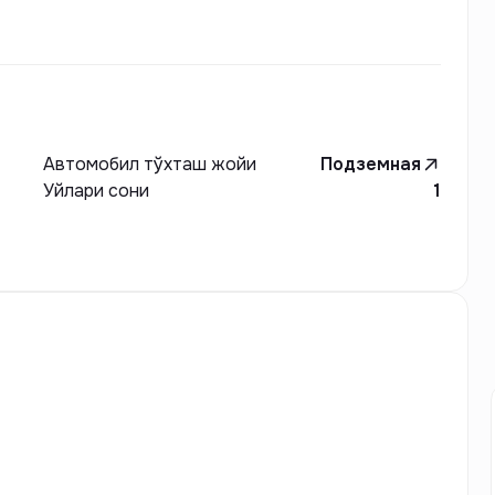
.
Автомобил тўхташ жойи
Подземная
Уйлари сони
1