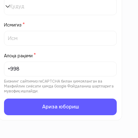
Ҳудуд
Исмигиз
Алоқа рақами
Бизнинг сайтимиз reCAPTCHA билан ҳимояланган ва
Махфийлик сиёсати
ҳамда
Google Фойдаланиш шартларига
мувофиқ ишлайди.
Ариза юбориш