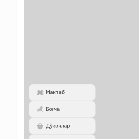
Мактаб
Боғча
Дўконлар