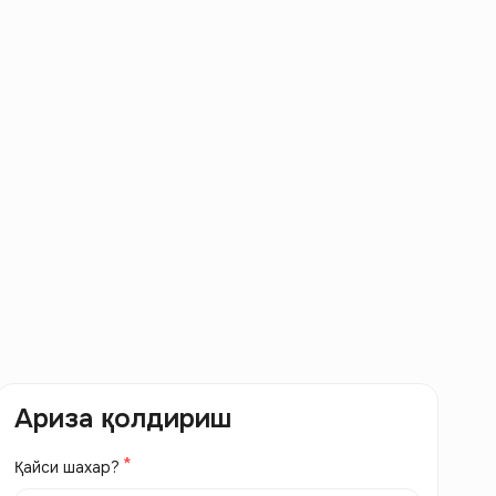
Ариза қолдириш
Қайси шахар?