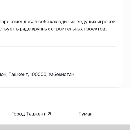
 зарекомендовал себя как один из ведущих игроков
ствует в ряде крупных строительных проектов,
и коммерческих комплексов. Grand Capital Group
ства и использованию инновационных технологий,
арты жизни для своих клиентов.
йон, Ташкент, 100000, Узбекистан
Город Ташкент
Туман