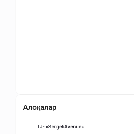
4
Расм
Алоқалар
TJ-
«SergeliAvenue»