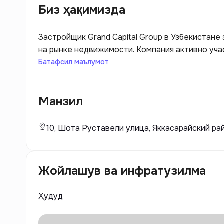
Биз ҳақимизда
Застройщик Grand Capital Group в Узбекистане
на рынке недвижимости. Компания активно уча
направленных на создание современных жилых 
Батафсил маълумот
уделяет особое внимание качеству строитель
что позволяет им обеспечивать высокие станд
Манзил
10, Шота Руставели улица, Яккасарайский ра
Жойлашув ва инфратузилма
Ҳудуд