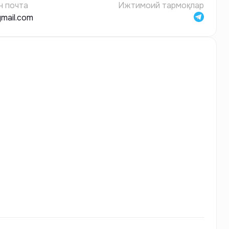
н почта
Ижтимоий тармоқлар
gmail.com