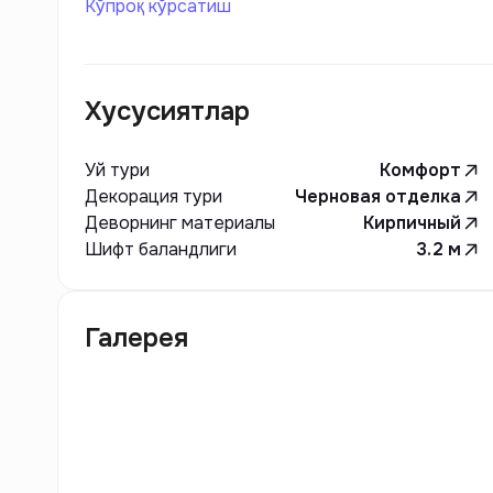
Кўпроқ кўрсатиш
молодежи и людей, ищущих комфортное жилье
Хусусиятлар
Уй тури
Комфорт
Декорация тури
Черновая отделка
Деворнинг материалы
Кирпичный
Шифт баландлиги
3.2
м
Галерея