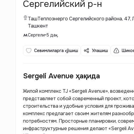
Сергелийский р-н
ТашТеплоэнерго Сергелийского района, 47, Л
Ташкент
Сергели
•
5
дақ.
Севимлиларга қўшиш
Улашиш
Шикоя
Sergeli Avenue ҳақида
Жилой комплекс TJ «Sergeli Avenue», возведен
представляет собой современный проект, кото
строительства и удобные условия для проживан
комплекс предлагает своим жителям разнообр
потребностям. Просторные планировки, совре
инфраструктурные решения делают «Sergeli A