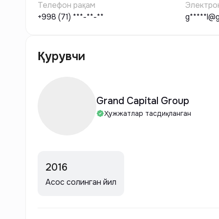
Телефон рақам
Электро
+998 (71) ***-**-**
g*****l@
Қурувчи
Grand Capital Group
Ҳужжатлар тасдиқланган
2016
Асос солинган йил