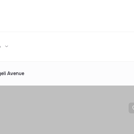
Та
р
Турар-жой мажмуалари каталоги
ижара
ув
Ижарага бериш
та таклиф
ар каталоги
Реклама
eli Avenue
2025 йилда топширилади
та таклиф
ар каталоги
Реклама
ар каталоги
Реклама
ар каталоги
Реклама