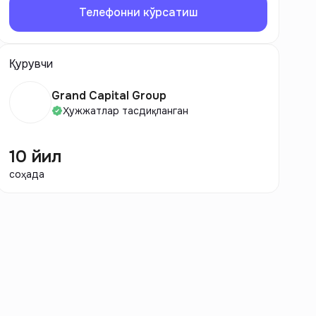
Телефонни кўрсатиш
Қурувчи
Grand Capital Group
Ҳужжатлар тасдиқланган
10 йил
соҳада