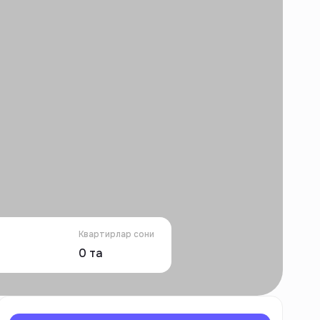
Квартирлар сони
0
та