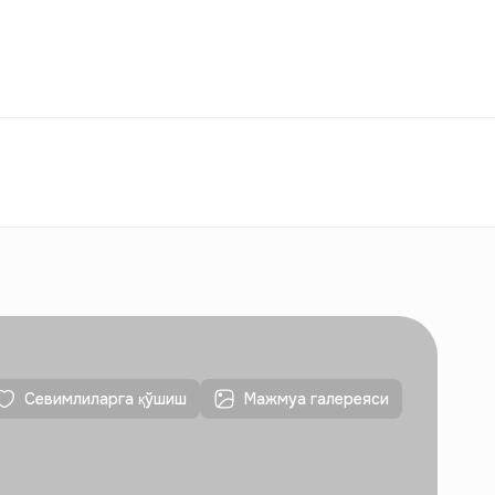
ққослаш
Севимлилар
Ўзбекистон
ЎЗ
Алоқалар
Янги қурилишлар учун
Алоқалар
Янги қурилишлар учун
Севимлиларга қўшиш
Мажмуа галереяси
Алоқалар
Янги қурилишлар учун
Алоқалар
Янги қурилишлар учун