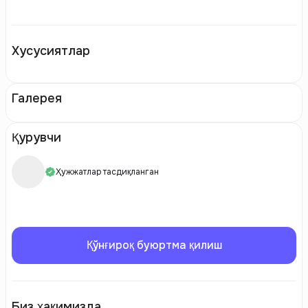
Хусусиятлар
Галерея
Қурувчи
Ҳужжатлар тасдиқланган
Қўнғироқ буюртма қилиш
Биз ҳақимизда