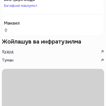
Батафсил маълумот
Манзил
Жойлашув ва инфратузилма
Ҳудуд
Туман