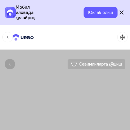
Мобил
иловада
Юклаб олиш
қулайроқ
Севимлиларга қўшиш