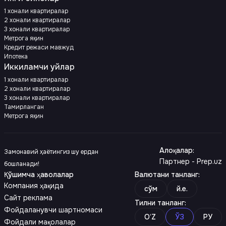
1 хонали квартиралар
2 хонали квартиралар
3 хонали квартиралар
Метрога яқин
Кредит режаси мавжуд
Ипотека
Иккиламчи уйлар
1 хонали квартиралар
2 хонали квартиралар
3 хонали квартиралар
Тамирланган
Метрога яқин
Алоқалар
:
Замонавий ҳаётингиз шу ердан
Партнер - Prep.uz
бошланади!
Қўшимча ҳаволалар
Валютани танланг
:
Компания ҳақида
сўм
й.е.
Сайт реклама
Тилни танланг
:
Фойдаланувчи шартномаси
O‘Z
ЎЗ
РУ
Фойдали мақолалар