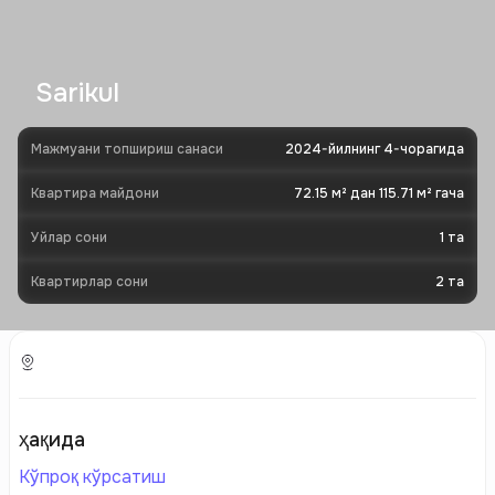
Sarikul
Мажмуани топшириш санаси
2024-йилнинг 4-чорагида
Квартира майдони
72.15 м² дан 115.71 м² гача
Уйлар сони
1
та
Квартирлар сони
2
та
ҳақида
Кўпроқ кўрсатиш