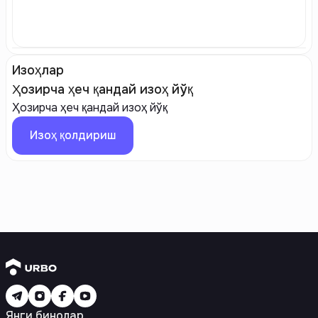
Изоҳлар
Ҳозирча ҳеч қандай изоҳ йўқ
Ҳозирча ҳеч қандай изоҳ йўқ
Изоҳ қолдириш
Янги бинолар