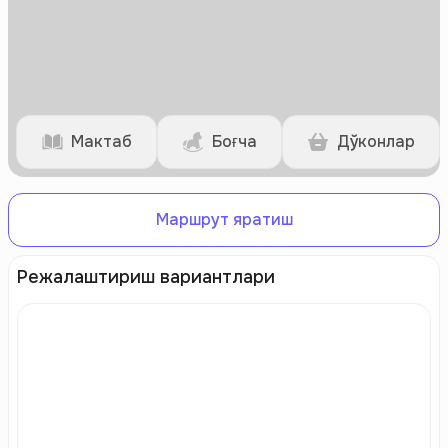
Мактаб
Боғча
Дўконлар
Маршрут яратиш
Режалаштириш вариантлари