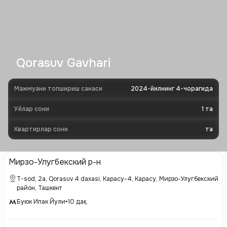
Qorasuv Gavhari
Мажмуани топшириш санаси
2024-йилнинг 4-чорагида
Уйлар сони
1
та
Квартирлар сони
та
Мирзо-Улугбекский р-н
T-sod, 2а, Qorasuv 4 daxasi, Карасу-4, Карасу, Мирзо-Улугбекский
район, Ташкент
Буюк Ипак Йули
•
10
дақ.