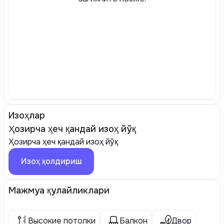
Изоҳлар
Ҳозирча ҳеч қандай изоҳ йўқ
Ҳозирча ҳеч қандай изоҳ йўқ
Изоҳ қолдириш
Мажмуа қулайликлари
Высокие потолки
Балкон
Двор