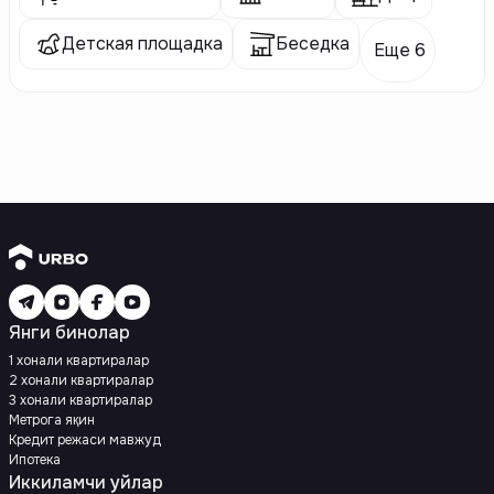
Детская площадка
Беседка
Еще 6
Янги бинолар
1 хонали квартиралар
2 хонали квартиралар
3 хонали квартиралар
Метрога яқин
Кредит режаси мавжуд
Ипотека
Иккиламчи уйлар