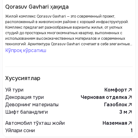
Qorasuv Gavhari ҳақида
Жилой комплекс Qorasuv Gavhari — это современный проект,
расположенный в живописном районе с хорошей инфраструктурой.
Комплекс предлагает разнообразные варианты жилья, от уютных
студий до просторных многокомнатных квартир, выполненных с
использованием высококачественных материалов и современных
технологий. Архитектура Qorasuv Gavhari сочетает в себе элегантные
линии и функциональность, обеспечивая жильцам комфортные
Кўпроқ кўрсатиш
условия для жизни. На территории комплекса предусмотрены
зеленые зоны, детские площадки и зоны для отдыха, что создает
уютную и безопасную атмосферу для семей. Развитая инфраструктура
вблизи, включая магазины, кафе и транспортные связи, делает
Qorasuv Gavhari привлекательным местом для жизни как для
Хусусиятлар
молодежи, так и для семей с детьми.
Уй тури
Комфорт
Декорация тури
Черновая отделка
Деворнинг материалы
Газоблок
Шифт баландлиги
3
м
Автомобил тўхташ жойи
Наземная
Уйлари сони
1