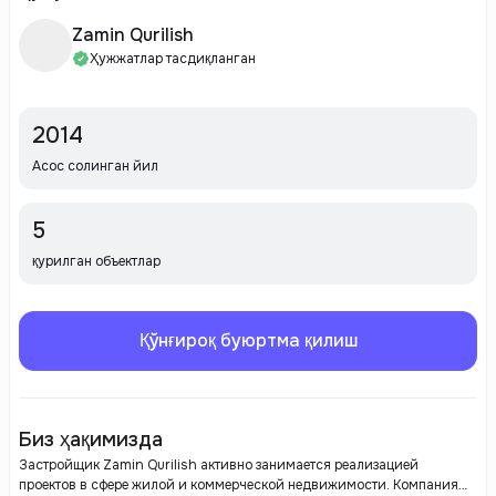
Zamin Qurilish
Ҳужжатлар тасдиқланган
2014
Асос солинган йил
5
қурилган объектлар
Қўнғироқ буюртма қилиш
Биз ҳақимизда
Застройщик Zamin Qurilish активно занимается реализацией
проектов в сфере жилой и коммерческой недвижимости. Компания