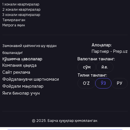
1 хонали квартиралар
2 хонали квартиралар
3 хонали квартиралар
Тамирланган
Метрога яқин
Алоқалар
:
Замонавий ҳаётингиз шу ердан
Партнер - Prep.uz
бошланади!
Қўшимча ҳаволалар
Валютани танланг
:
Компания ҳақида
сўм
й.е.
Сайт реклама
Тилни танланг
:
Фойдаланувчи шартномаси
O‘Z
ЎЗ
РУ
Фойдали мақолалар
Янги бинолар учун
© 2025. Барча ҳуқуқлар ҳимояланган.