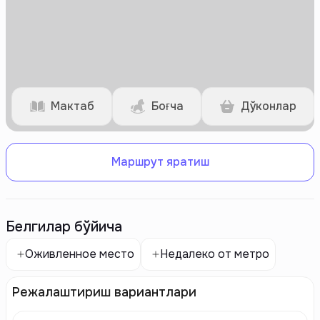
Мактаб
Боғча
Дўконлар
Маршрут яратиш
Белгилар бўйича
Оживленное место
Недалеко от метро
Режалаштириш вариантлари