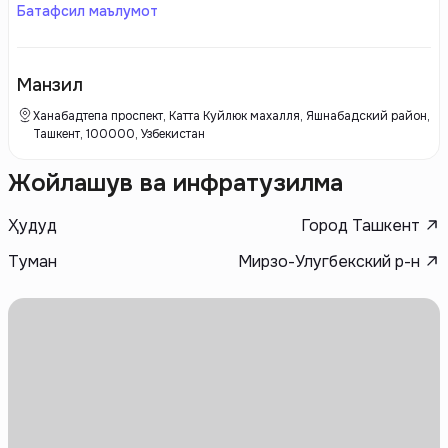
отличается высоким качеством строительства и современными
Батафсил маълумот
архитектурными решениями. Основное внимание Zamin Qurilish
уделяет созданию комфортной и безопасной городской среды для
своих клиентов.
Манзил
Ханабадтепа проспект, Катта Куйлюк махалля, Яшнабадский район,
Ташкент, 100000, Узбекистан
Жойлашув ва инфратузилма
Ҳудуд
Город Ташкент
Туман
Мирзо-Улугбекский р-н