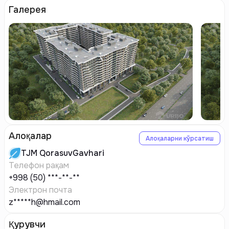
Галерея
Алоқалар
Алоқаларни кўрсатиш
TJM
QorasuvGavhari
Телефон рақам
+998 (50) ***-**-**
Электрон почта
z*****h@hmail.com
Қурувчи