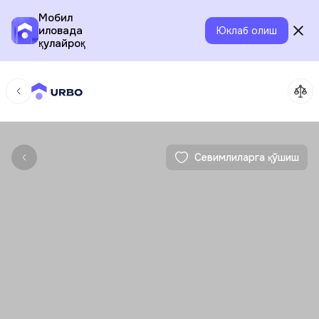
Мобил
иловада
Юклаб олиш
қулайроқ
Севимлиларга қўшиш