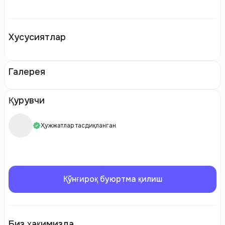
Хусусиятлар
Галерея
Қурувчи
Ҳужжатлар тасдиқланган
Қўнғироқ буюртма қилиш
Биз ҳақимизда