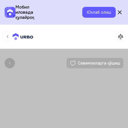
Мобил
иловада
Юклаб олиш
қулайроқ
Севимлиларга қўшиш