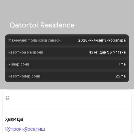
Qatortol Residence
Мажмуани топшириш санаси
2026-йилнинг 3-чорагида
Квартира майдони
43 м² дан 95 м² гача
Уйлар сони
1
та
Квартирлар сони
25
та
ҳақида
Кўпроқ кўрсатиш