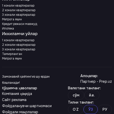
1 хонали квартиралар
2 хонали квартиралар
3 хонали квартиралар
Метрога яқин
Кредит режаси мавжуд
Ипотека
Иккиламчи уйлар
1 хонали квартиралар
2 хонали квартиралар
3 хонали квартиралар
Тамирланган
Метрога яқин
Алоқалар
:
Замонавий ҳаётингиз шу ердан
Партнер - Prep.uz
бошланади!
Қўшимча ҳаволалар
Валютани танланг
:
Компания ҳақида
сўм
й.е.
Сайт реклама
Тилни танланг
:
Фойдаланувчи шартномаси
O‘Z
ЎЗ
РУ
Фойдали мақолалар