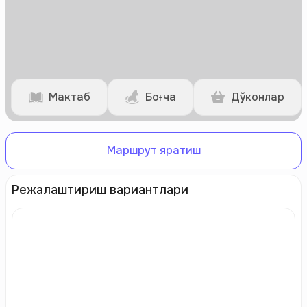
Мактаб
Боғча
Дўконлар
Маршрут яратиш
Режалаштириш вариантлари