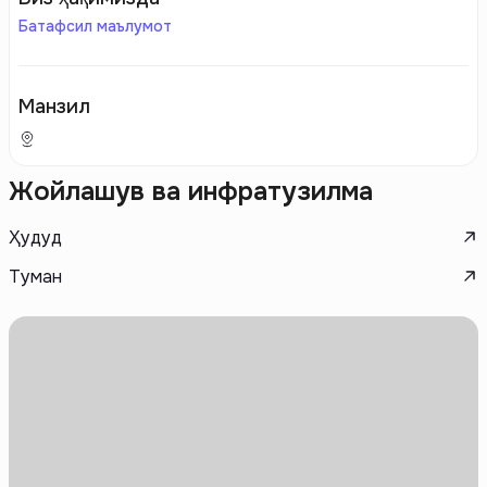
Батафсил маълумот
Манзил
Жойлашув ва инфратузилма
Ҳудуд
Туман