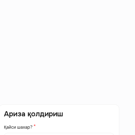
Ариза қолдириш
Қайси шахар?