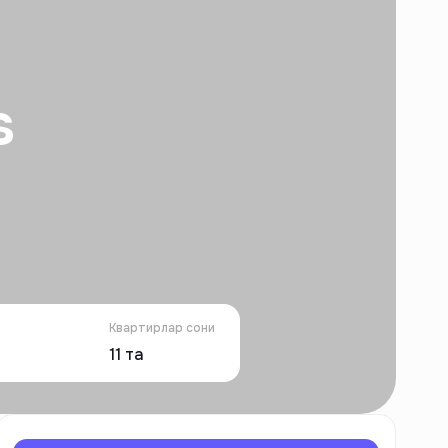
s
и
Квартирлар сони
11
та