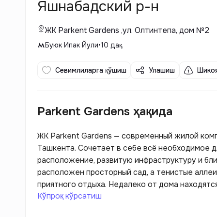
Яшнабадский р-н
ЖК Parkent Gardens ,ул. Олтинтепа, дом №2
Буюк Ипак Йули
•
10
дақ.
Севимлиларга қўшиш
Улашиш
Шикоя
Parkent Gardens ҳақида
ЖК Parkent Gardens — современный жилой ком
Ташкента. Сочетает в себе всё необходимое 
расположение, развитую инфраструктуру и бли
расположен просторный сад, а тенистые аллеи
приятного отдыха. Недалеко от дома находятся
Кўпроқ кўрсатиш