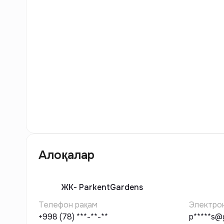
14
Расм
Алоқалар
ЖК-
ParkentGardens
Телефон рақам
Электро
+998 (78) ***-**-**
p*****s@