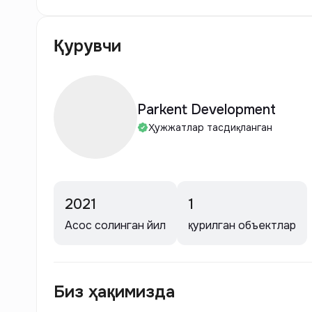
Қурувчи
Parkent Development
Ҳужжатлар тасдиқланган
2021
1
Асос солинган йил
қурилган объектлар
Биз ҳақимизда