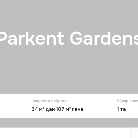
Parkent Garden
Квартира майдони
Уйлар сон
34 м² дан 107 м² гача
1
та