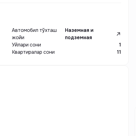
Автомобил тўхташ
Наземная и
жойи
подземная
Уйлари сони
1
Квартиралар сони
11