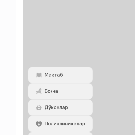
Мактаб
Боғча
Дўконлар
Поликлиникалар