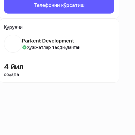
Телефонни кўрсатиш
Қурувчи
Parkent Development
Ҳужжатлар тасдиқланган
4 йил
соҳада