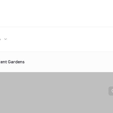
Та
р
Турар-жой мажмуалари каталоги
ижара
ув
Ижарага бериш
та таклиф
ар каталоги
Реклама
kent Gardens
2025 йилда топширилади
та таклиф
ар каталоги
Реклама
ар каталоги
Реклама
ар каталоги
Реклама