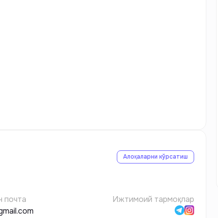
Алоқаларни кўрсатиш
н почта
Ижтимоий тармоқлар
gmail.com