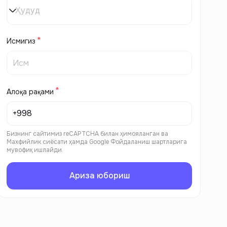
Ҳудуд
Исмигиз
Алоқа рақами
Бизнинг сайтимиз reCAPTCHA билан ҳимояланган ва
Махфийлик сиёсати
ҳамда
Google Фойдаланиш шартларига
мувофиқ ишлайди.
Ариза юбориш