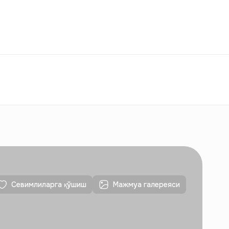
ққослаш
Севимлилар
Ўзбекистон
ЎЗ
Алоқалар
Янги қурилишлар учун
Алоқалар
Янги қурилишлар учун
Севимлиларга қўшиш
Мажмуа галереяси
Алоқалар
Янги қурилишлар учун
Алоқалар
Янги қурилишлар учун