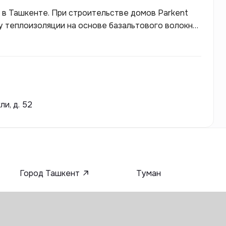
 в Ташкенте. При строительстве домов Parkent
 теплоизоляции на основе базальтового волокна.
, готова показать всю документацию,
яснить все непонятные пункты.
и, д. 52
Город Ташкент
Туман