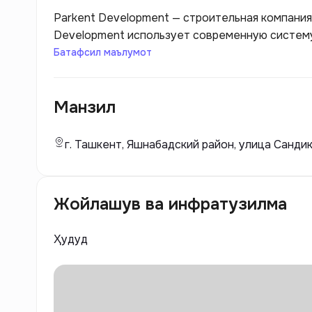
Parkent Development — строительная компания
Development использует современную систему
Компания открыта для диалога с покупателями
Батафсил маълумот
предоставить договор на ознакомление и разъ
Манзил
г. Ташкент, Яшнабадский район, улица Сандикл
Жойлашув ва инфратузилма
Ҳудуд