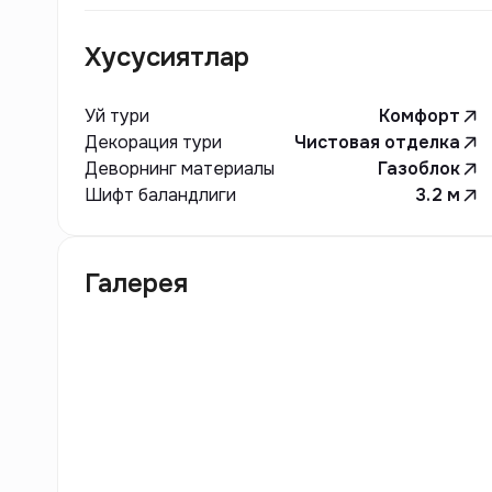
Хусусиятлар
Уй тури
Комфорт
Декорация тури
Чистовая отделка
Деворнинг материалы
Газоблок
Шифт баландлиги
3.2
м
Галерея