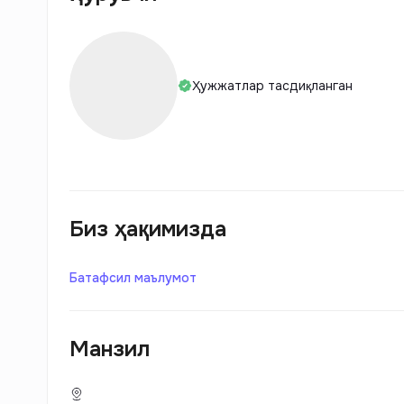
Ҳужжатлар тасдиқланган
Биз ҳақимизда
Батафсил маълумот
Манзил