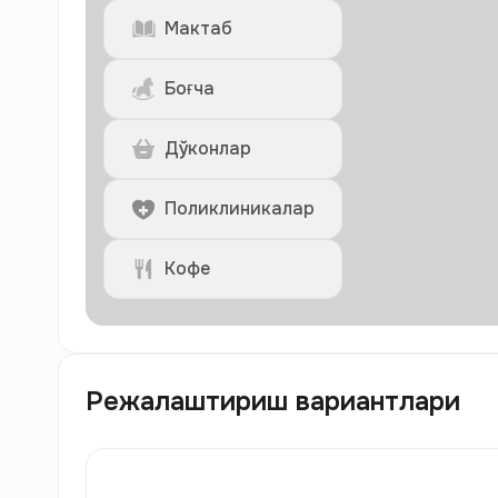
Мактаб
Боғча
Дўконлар
Поликлиникалар
Кофе
Режалаштириш вариантлари