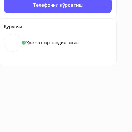
Телефонни кўрсатиш
Қурувчи
Ҳужжатлар тасдиқланган