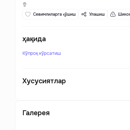
Севимлиларга қўшиш
Улашиш
Шикоя
ҳақида
Кўпроқ кўрсатиш
Хусусиятлар
Галерея