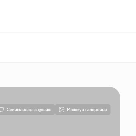
ққослаш
Севимлилар
Ўзбекистон
ЎЗ
Алоқалар
Янги қурилишлар учун
Алоқалар
Янги қурилишлар учун
Севимлиларга қўшиш
Мажмуа галереяси
Алоқалар
Янги қурилишлар учун
Алоқалар
Янги қурилишлар учун