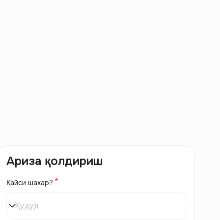
Ариза қолдириш
Қайси шахар?
Ҳудуд