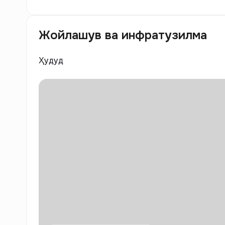
Жойлашув ва инфратузилма
Ҳудуд