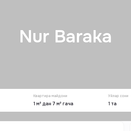
Nur Baraka
Квартира майдони
Уйлар сони
1 м² дан 7 м² гача
1
та