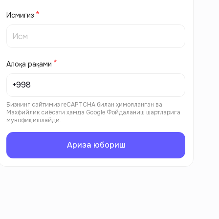
Исмигиз
Алоқа рақами
Бизнинг сайтимиз reCAPTCHA билан ҳимояланган ва
Махфийлик сиёсати
ҳамда
Google Фойдаланиш шартларига
мувофиқ ишлайди.
Ариза юбориш