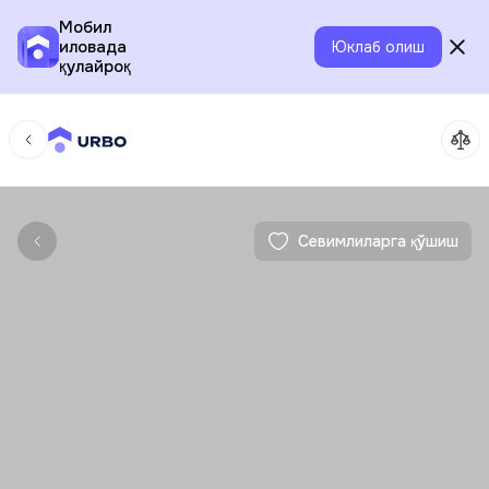
Мобил
иловада
Юклаб олиш
қулайроқ
Севимлиларга қўшиш