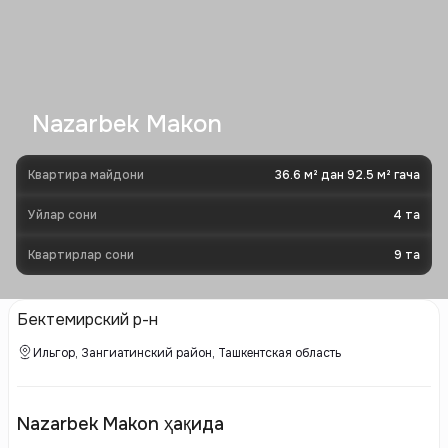
Nazarbek Makon
Квартира майдони
36.6 м² дан 92.5 м² гача
Уйлар сони
4
та
Квартирлар сони
9
та
Бектемирский р-н
Ильгор, Зангиатинский район, Ташкентская область
Nazarbek Makon ҳақида