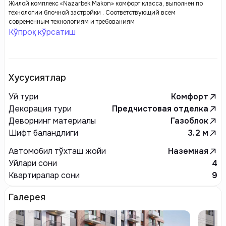
Жилой комплекс «Nazarbek Makon» комфорт класса, выполнен по
технологии блочной застройки . Соответствующий всем
современным технологиям и требованиям
Кўпроқ кўрсатиш
Хусусиятлар
Уй тури
Комфорт
Декорация тури
Предчистовая отделка
Деворнинг материалы
Газоблок
Шифт баландлиги
3.2
м
Автомобил тўхташ жойи
Наземная
Уйлари сони
4
Квартиралар сони
9
Галерея