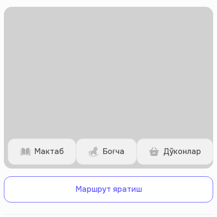
Мактаб
Боғча
Дўконлар
Маршрут яратиш