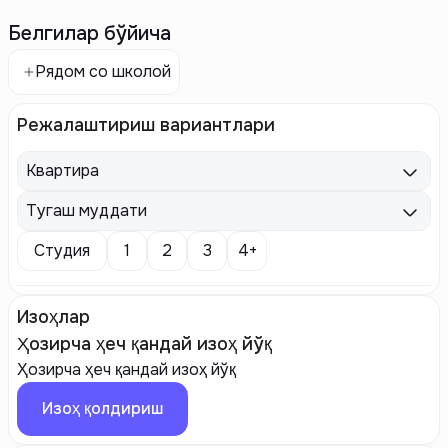
Белгилар бўйича
Рядом со школой
Режалаштириш вариантлари
Квартира
Тугаш муддати
Студия
1
2
3
4+
Изоҳлар
Ҳозирча ҳеч қандай изоҳ йўқ
Ҳозирча ҳеч қандай изоҳ йўқ
Изоҳ қолдириш