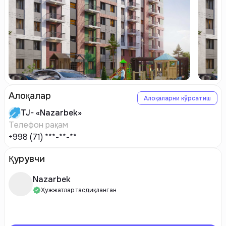
Алоқалар
Алоқаларни кўрсатиш
TJ-
«Nazarbek»
Телефон рақам
+998 (71) ***-**-**
Қурувчи
Nazarbek
Ҳужжатлар тасдиқланган