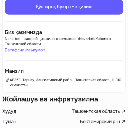
Қўнғироқ буюртма қилиш
Биз ҳақимизда
Nazarbek — застройщик жилого комплекса «Nazarbek Makon» в
Ташкентской области.
Батафсил маълумот
Манзил
4Р253, Тарнау, Зангиатинский район, Ташкентская область, 111810,
Узбекистан
Жойлашув ва инфратузилма
Ҳудуд
Ташкентская область
Туман
Бектемирский р-н