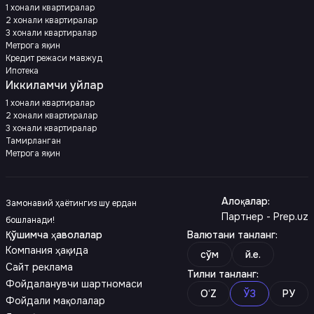
1 хонали квартиралар
2 хонали квартиралар
3 хонали квартиралар
Метрога яқин
Кредит режаси мавжуд
Ипотека
Иккиламчи уйлар
1 хонали квартиралар
2 хонали квартиралар
3 хонали квартиралар
Тамирланган
Метрога яқин
Алоқалар
:
Замонавий ҳаётингиз шу ердан
Партнер - Prep.uz
бошланади!
Қўшимча ҳаволалар
Валютани танланг
:
Компания ҳақида
сўм
й.е.
Сайт реклама
Тилни танланг
:
Фойдаланувчи шартномаси
O‘Z
ЎЗ
РУ
Фойдали мақолалар