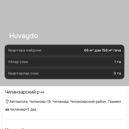
Huvaydo
Квартира майдони
66 м² дан 156 м² гача
Уйлар сони
1
та
Квартирлар сони
3
та
Чиланзарский р-н
Автошкола, Чиланзар-19, Чиланзар, Чиланзарский район, Ташкент
Чиланзар
•
5
дақ.