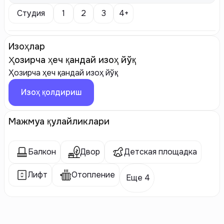
Студия
1
2
3
4+
Изоҳлар
Ҳозирча ҳеч қандай изоҳ йўқ
Ҳозирча ҳеч қандай изоҳ йўқ
Изоҳ қолдириш
Мажмуа қулайликлари
Балкон
Двор
Детская площадка
Лифт
Отопление
Еще 4