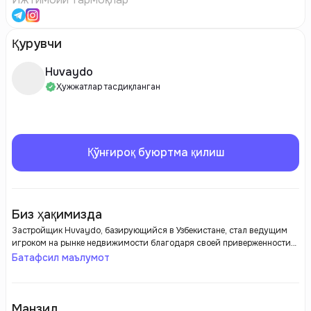
Қурувчи
Huvaydo
Ҳужжатлар тасдиқланган
Қўнғироқ буюртма қилиш
Биз ҳақимизда
Застройщик Huvaydo, базирующийся в Узбекистане, стал ведущим
игроком на рынке недвижимости благодаря своей приверженности
качеству и инновациям. Компания активно развивает современные
Батафсил маълумот
жилые комплексы, проекты коммерческой недвижимости и
инфраструктурные проекты, обеспечивая растущий спрос на жилье в
стране. Основное внимание Huvaydo создает создание комфортной
городской среды, находя отражение в продуманной архитектуре и
Манзил