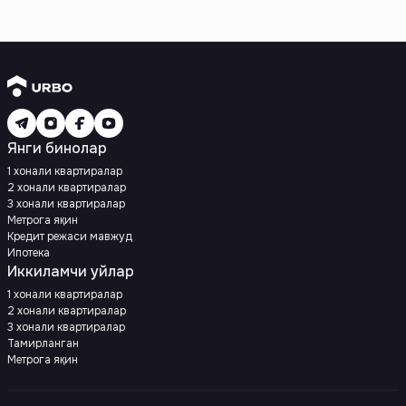
Янги бинолар
1 хонали квартиралар
2 хонали квартиралар
3 хонали квартиралар
Метрога яқин
Кредит режаси мавжуд
Ипотека
Иккиламчи уйлар
1 хонали квартиралар
2 хонали квартиралар
3 хонали квартиралар
Тамирланган
Метрога яқин