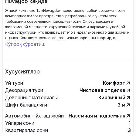
Huvaydo ҳақида
Жилой комплекс TJ «Huvaydo» представляет собой современное и
комфортное жилое пространство, разработанное с учетом всех
требований современной повседневности. Он расположен в
живописной местности, окруженной зелеными парками и удобной
инфраструктурой, что превращает его в идеальное место для жизни и
отдыха. Комплекс предлагает различные варианты квартир, от
небольших студий до просторных квартир.
Кўпроқ кўрсатиш
Хусусиятлар
Уй тури
Комфорт
Декорация тури
Чистовая отделка
Деворнинг материалы
Кирпичный
Шифт баландлиги
3
м
Автомобил тўхташ жойи
Наземная и подземная
Уйлари сони
1
Квартиралар сони
3