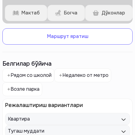
Мактаб
Боғча
Дўконлар
Маршрут яратиш
Белгилар бўйича
Рядом со школой
Недалеко от метро
Возле парка
Режалаштириш вариантлари
Квартира
Тугаш муддати