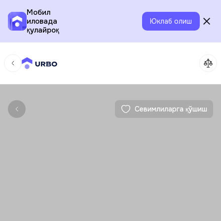
Мобил
иловада
Юклаб олиш
қулайроқ
Севимлиларга қўшиш