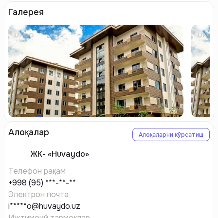
Галерея
Алоқалар
Алоқаларни кўрсатиш
ЖК-
«Huvaydo»
Телефон рақам
+998 (95) ***-**-**
Электрон почта
i*****o@huvaydo.uz
Ижтимоий тармоқлар