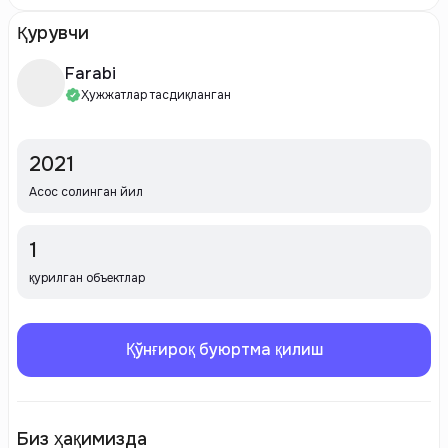
Қурувчи
Farabi
Ҳужжатлар тасдиқланган
2021
Асос солинган йил
1
қурилган объектлар
Қўнғироқ буюртма қилиш
Биз ҳақимизда