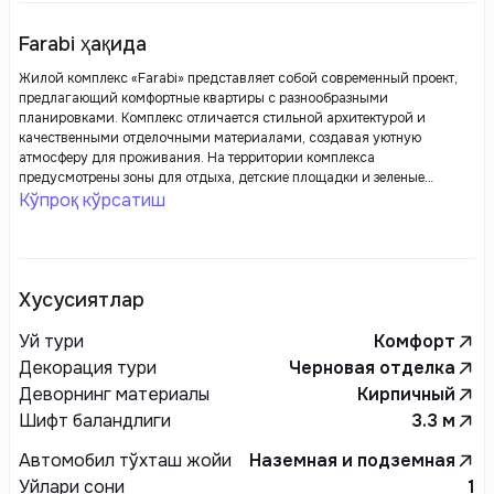
Farabi ҳақида
Жилой комплекс «Farabi» представляет собой современный проект,
предлагающий комфортные квартиры с разнообразными
планировками. Комплекс отличается стильной архитектурой и
качественными отделочными материалами, создавая уютную
атмосферу для проживания. На территории комплекса
предусмотрены зоны для отдыха, детские площадки и зеленые
насаждения, что способствует созданию комфортной городской
Кўпроқ кўрсатиш
среды. Развитая инфраструктура обеспечивает жильцам доступ к
необходимым услугам, делая «Farabi» привлекательным местом для
жизни.
Хусусиятлар
Уй тури
Комфорт
Декорация тури
Черновая отделка
Деворнинг материалы
Кирпичный
Шифт баландлиги
3.3
м
Автомобил тўхташ жойи
Наземная и подземная
Уйлари сони
1