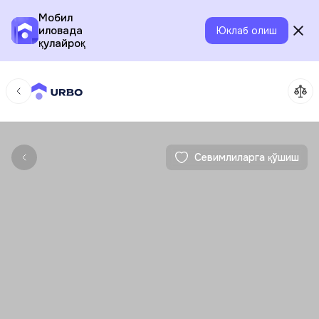
Мобил
иловада
Юклаб олиш
қулайроқ
Севимлиларга қўшиш