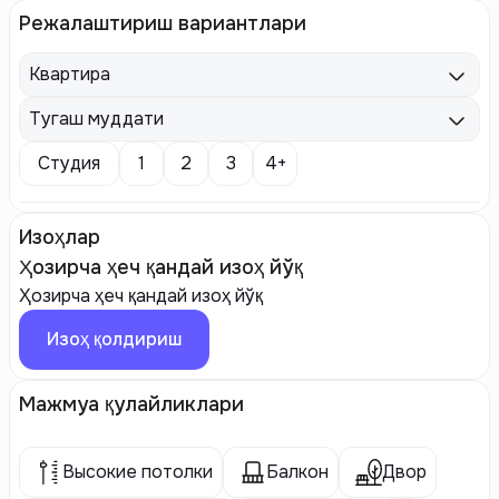
Режалаштириш вариантлари
Квартира
Тугаш муддати
Студия
1
2
3
4+
Изоҳлар
Ҳозирча ҳеч қандай изоҳ йўқ
Ҳозирча ҳеч қандай изоҳ йўқ
Изоҳ қолдириш
Мажмуа қулайликлари
Высокие потолки
Балкон
Двор