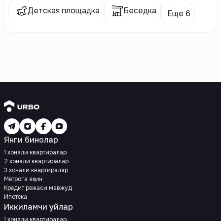
Детская площадка
Беседка
Еще 6
Янги бинолар
1 хонали квартиралар
2 хонали квартиралар
3 хонали квартиралар
Метрога яқин
Кредит режаси мавжуд
Ипотека
Иккиламчи уйлар
1 хонали квартиралар