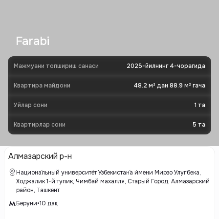
Farabi
Мажмуани топшириш санаси
2025-йилнинг 4-чорагида
Квартира майдони
48.2 м² дан 88.9 м² гача
Уйлар сони
1
та
Квартирлар сони
5
та
Алмазарский р-н
Национа́льный университе́т Узбекистан́а и́мени Мирзо Улугбека,
Ходжалик 1-й тупик, Чимбай махалля, Старый Город, Алмазарский
район, Ташкент
Беруни
•
10
дақ.