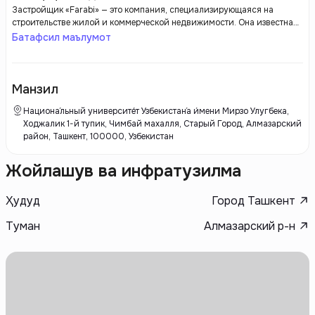
Застройщик «Farabi» — это компания, специализирующаяся на
строительстве жилой и коммерческой недвижимости. Она известна
своим подходом к качеству и современным архитектурным
Батафсил маълумот
решениям. Компания реализует проекты с акцентом на комфорт и
функциональность, предлагая разнообразные планировки и
высококачественные материалы. Застройщик также уделяет
внимание инфраструктуре, создавая благоприятные условия для
Манзил
жизни и работы, а также заботится о социальных и экологических
аспектах своих проектов.
Национа́льный университе́т Узбекистан́а и́мени Мирзо Улугбека,
Ходжалик 1-й тупик, Чимбай махалля, Старый Город, Алмазарский
район, Ташкент, 100000, Узбекистан
Жойлашув ва инфратузилма
Ҳудуд
Город Ташкент
Туман
Алмазарский р-н