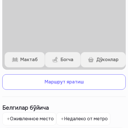
Мактаб
Боғча
Дўконлар
Маршрут яратиш
Белгилар бўйича
Оживленное место
Недалеко от метро