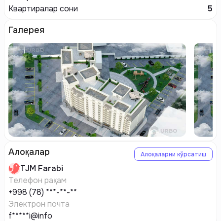
Квартиралар сони
5
Галерея
Алоқалар
Алоқаларни кўрсатиш
TJM
Farabi
Телефон рақам
+998 (78) ***-**-**
Электрон почта
f*****i@info