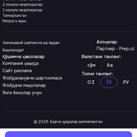
2 хонали квартиралар
3 хонали квартиралар
Тамирланган
Метрога яқин
Алоқалар
:
Замонавий ҳаётингиз шу ердан
Партнер - Prep.uz
бошланади!
Қўшимча ҳаволалар
Валютани танланг
:
Компания ҳақида
сўм
й.е.
Сайт реклама
Тилни танланг
:
Фойдаланувчи шартномаси
O‘Z
ЎЗ
РУ
Фойдали мақолалар
Янги бинолар учун
© 2025. Барча ҳуқуқлар ҳимояланган.