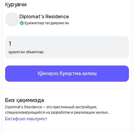
Қурувчи
Diplomat's Residence
Ҳужжатлар тасдиқланган
1
қурилган объектлар
Қўнғироқ буюртма қилиш
Биз ҳақимизда
Diplomat's Residence — это престижный застройщик,
специализирующийся на разработке и реализации жилых
комплексов премиум-класса. Компания ориентируется на создание
Батафсил маълумот
эксклюзивной недвижимости с высокими стандартами качества и
уникальным архитектурным стилем. В проектах Diplomat's Residence