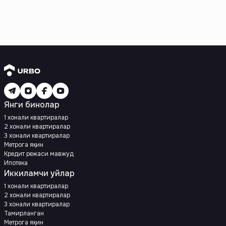
Янги бинолар
1 хонали квартиралар
2 хонали квартиралар
3 хонали квартиралар
Метрога яқин
Кредит режаси мавжуд
Ипотека
Иккиламчи уйлар
1 хонали квартиралар
2 хонали квартиралар
3 хонали квартиралар
Тамирланган
Метрога яқин