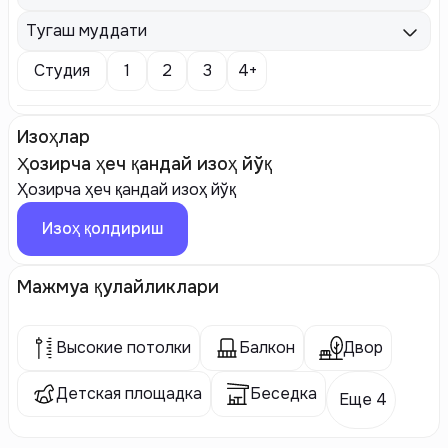
Тугаш муддати
Студия
1
2
3
4+
Изоҳлар
Ҳозирча ҳеч қандай изоҳ йўқ
Ҳозирча ҳеч қандай изоҳ йўқ
Изоҳ қолдириш
Мажмуа қулайликлари
Высокие потолки
Балкон
Двор
Детская площадка
Беседка
Еще 4