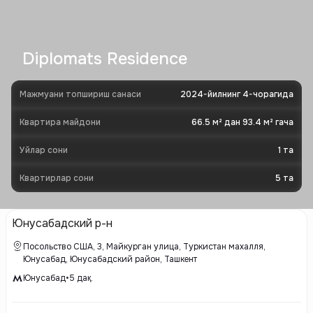
Diplomats Residence
Мажмуани топшириш санаси
2024-йилнинг 4-чорагида
Квартира майдони
66.5 м² дан 93.4 м² гача
Уйлар сони
1
та
Квартирлар сони
5
та
Юнусабадский р-н
Посольство США, 3, Майкурган улица, Туркистан махалля,
Юнусабад, Юнусабадский район, Ташкент
Юнусабад
•
5
дақ.