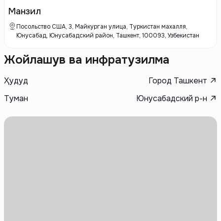
внимание уделяется не только качеству строительства, но и развитию
комфортной и безопасной инфраструктуры, что делает жилье
Манзил
удобным для проживания и привлекательным для инвестиций.
Посольство США, 3, Майкурган улица, Туркистан махалля,
Юнусабад, Юнусабадский район, Ташкент, 100093, Узбекистан
Жойлашув ва инфратузилма
Ҳудуд
Город Ташкент
Туман
Юнусабадский р-н