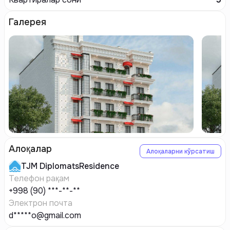
Галерея
Алоқалар
Алоқаларни кўрсатиш
TJM
DiplomatsResidence
Телефон рақам
+998 (90) ***-**-**
Электрон почта
d*****o@gmail.com