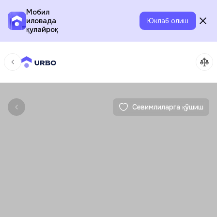
Мобил
иловада
Юклаб олиш
қулайроқ
Севимлиларга қўшиш