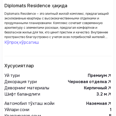
Diplomats Residence ҳақида
Diplomats Residence — это элитный жилой комплекс, предлагающий
эксклюзивные квартиры с высококачественными отделками и
продуманными планировками. Комплекс сочетает современную
архитектуру с элементами роскоши, предлагая комфортное и
безопасное жилье для тех, кто ценит престиж и качество. Внутреннее
пространство благоустроено с учетом всех потребностей жителей:
здесь предусмотрены зоны для отдыха, фитнес-центры, спортивные и
Кўпроқ кўрсатиш
детские площадки. Комплекс расположен в удобном районе с
развитыми транспортными и социальными связями, что делает его
привлекательным для людей, стремящихся к высокому качеству
жизни.
Хусусиятлар
Уй тури
Премиум
Декорация тури
Черновая отделка
Деворнинг материалы
Кирпичный
Шифт баландлиги
3.2
м
Автомобил тўхташ жойи
Наземная
Уйлари сони
1
Квартиралар сони
5