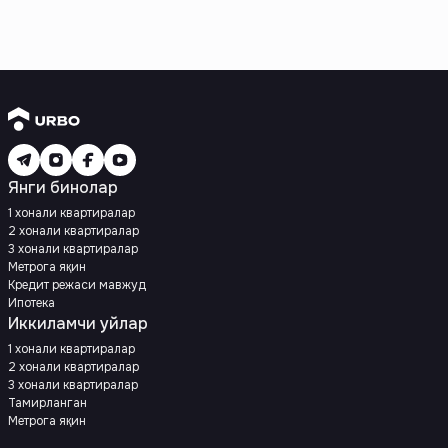
Янги бинолар
1 хонали квартиралар
2 хонали квартиралар
3 хонали квартиралар
Метрога яқин
Кредит режаси мавжуд
Ипотека
Иккиламчи уйлар
1 хонали квартиралар
2 хонали квартиралар
3 хонали квартиралар
Тамирланган
Метрога яқин