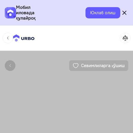
Мобил
иловада
Юклаб олиш
қулайроқ
Севимлиларга қўшиш