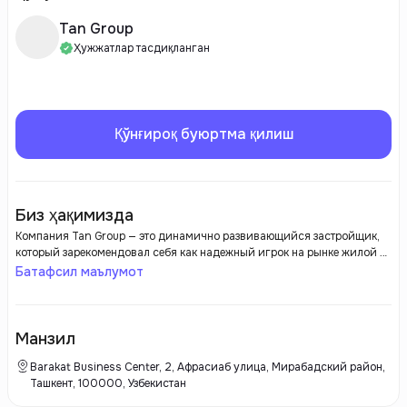
Tan Group
Ҳужжатлар тасдиқланган
Қўнғироқ буюртма қилиш
Биз ҳақимизда
Компания Tan Group — это динамично развивающийся застройщик,
который зарекомендовал себя как надежный игрок на рынке жилой и
коммерческой недвижимости. Основной акцент компании сделан на
Батафсил маълумот
строительство современных, высококачественных объектов,
отвечающих самым строгим стандартам. Tan Group активно внедряет
инновационные технологии и использует передовые строительные
материалы, что позволяет создавать комфортные и
Манзил
энергоэффективные здания. Компания активно реализует проекты в
различных сегментах, от жилых комплексов до коммерческих
Barakat Business Center, 2, Афрасиаб улица, Мирабадский район,
объектов, обеспечивая своим клиентам высокий уровень качества,
Ташкент, 100000, Узбекистан
безопасности и удобства. Каждый проект Tan Group отличается