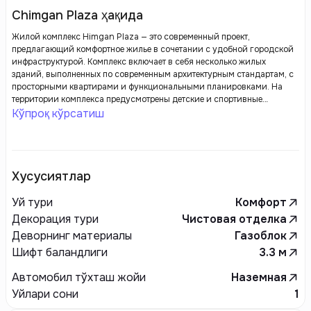
Chimgan Plaza ҳақида
Жилой комплекс Himgan Plaza — это современный проект,
предлагающий комфортное жилье в сочетании с удобной городской
инфраструктурой. Комплекс включает в себя несколько жилых
зданий, выполненных по современным архитектурным стандартам, с
просторными квартирами и функциональными планировками. На
территории комплекса предусмотрены детские и спортивные
площадки, зоны отдыха, а также подземный паркинг. Himgan Plaza
Кўпроқ кўрсатиш
отличается продуманным благоустройством и высоким уровнем
безопасности, что делает его идеальным выбором для семей и тех, кто
ценит комфорт и удобство.
Хусусиятлар
Уй тури
Комфорт
Декорация тури
Чистовая отделка
Деворнинг материалы
Газоблок
Шифт баландлиги
3.3
м
Автомобил тўхташ жойи
Наземная
Уйлари сони
1