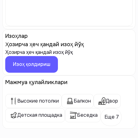
Изоҳлар
Ҳозирча ҳеч қандай изоҳ йўқ
Ҳозирча ҳеч қандай изоҳ йўқ
Изоҳ қолдириш
Мажмуа қулайликлари
Высокие потолки
Балкон
Двор
Детская площадка
Беседка
Еще 7