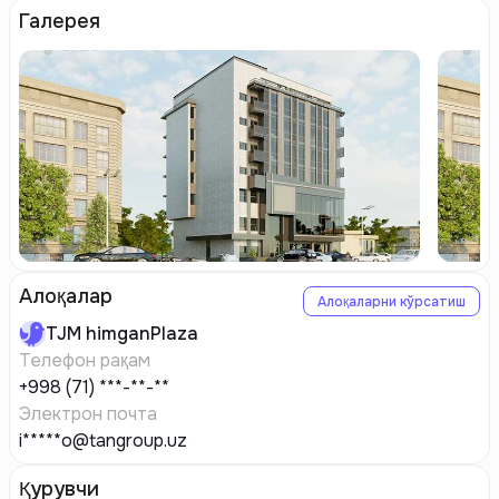
Галерея
Алоқалар
Алоқаларни кўрсатиш
TJM
himganPlaza
Телефон рақам
+998 (71) ***-**-**
Электрон почта
i*****o@tangroup.uz
Қурувчи