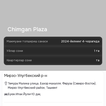
Chimgan Plaza
Мажмуани топшириш санаси
2024-йилнинг 4-чорагида
Уйлар сони
1
та
Квартирлар сони
та
Мирзо-Улугбекский р-н
Темура Малика улица, Бахор махалля, Феруза (Северо-Восток),
Мирзо-Улугбекский район, Ташкент
Буюк Ипак Йули
•
10
дақ.