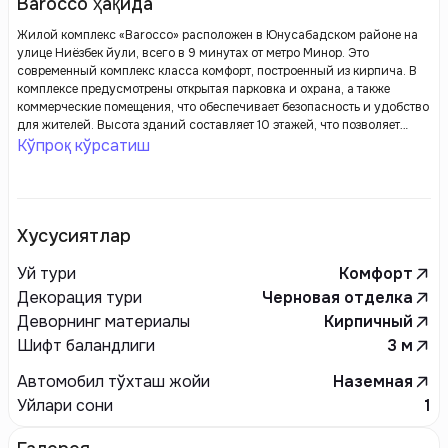
Barocco ҳақида
Жилой комплекс «Barocco» расположен в Юнусабадском районе на
улице Ниёзбек йули, всего в 9 минутах от метро Минор. Это
современный комплекс класса комфорт, построенный из кирпича. В
комплексе предусмотрены открытая парковка и охрана, а также
коммерческие помещения, что обеспечивает безопасность и удобство
для жителей. Высота зданий составляет 10 этажей, что позволяет
наслаждаться прекрасными видами на город.
Кўпроқ кўрсатиш
Хусусиятлар
Уй тури
Комфорт
Декорация тури
Черновая отделка
Деворнинг материалы
Кирпичный
Шифт баландлиги
3
м
Автомобил тўхташ жойи
Наземная
Уйлари сони
1