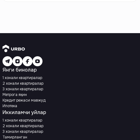
Янги бинолар
1 хонали квартиралар
2 хонали квартиралар
3 хонали квартиралар
Метрога яқин
Кредит режаси мавжуд
Ипотека
Иккиламчи уйлар
1 хонали квартиралар
2 хонали квартиралар
3 хонали квартиралар
Тамирланган