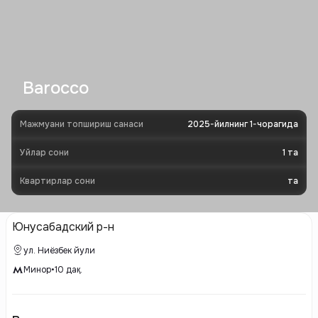
Barocco
Мажмуани топшириш санаси
2025-йилнинг 1-чорагида
Уйлар сони
1
та
Квартирлар сони
та
Юнусабадский р-н
ул. Ниёзбек йули
Минор
•
10
дақ.