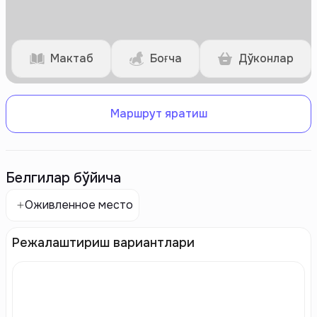
Мактаб
Боғча
Дўконлар
Маршрут яратиш
Белгилар бўйича
Оживленное место
Режалаштириш вариантлари