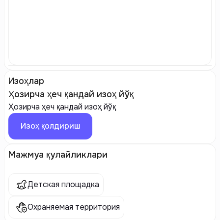
Изоҳлар
Ҳозирча ҳеч қандай изоҳ йўқ
Ҳозирча ҳеч қандай изоҳ йўқ
Изоҳ қолдириш
Мажмуа қулайликлари
Детская площадка
Охраняемая территория