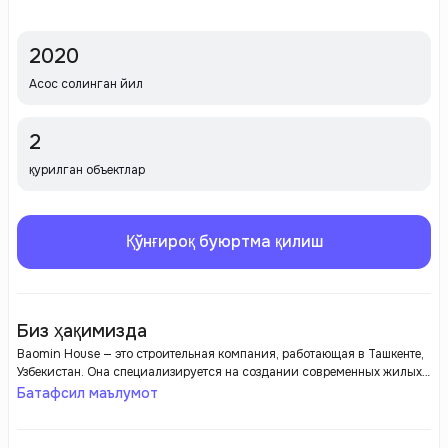
2020
Асос солинган йил
2
қурилган объектлар
Қўнғироқ буюртма қилиш
Биз ҳақимизда
Baomin House — это строительная компания, работающая в Ташкенте,
Узбекистан. Она специализируется на создании современных жилых
комплексов, таких как Smart Town. Основные черты компании —
Батафсил маълумот
использование высококачественных материалов и современных
технологий, включая системы "Умный дом". Компания
ориентирована на комфорт жильцов, обеспечивая их удобствами,