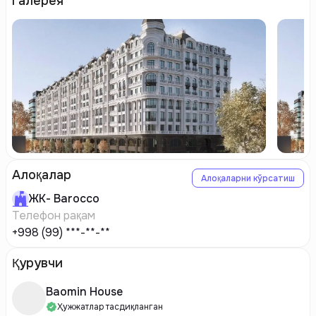
Галерея
Алоқалар
Алоқаларни кўрсатиш
ЖК-
Barocco
Телефон рақам
+998 (99) ***-**-**
Қурувчи
Baomin House
Ҳужжатлар тасдиқланган