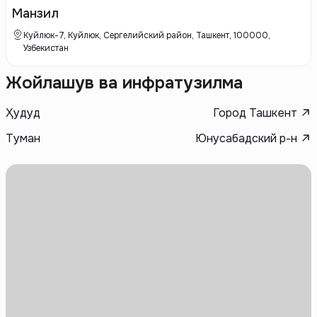
такими как охрана, парковка и благоустроенные дворы. Baomin
Манзил
House активно развивает проекты, которые сочетают в себе
сейсмоустойчивость и современный дизайн
Куйлюк-7, Куйлюк, Сергелийский район, Ташкент, 100000,
Узбекистан
Жойлашув ва инфратузилма
Ҳудуд
Город Ташкент
Туман
Юнусабадский р-н