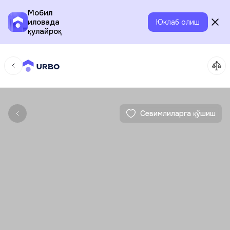
Мобил
иловада
Юклаб олиш
қулайроқ
Севимлиларга қўшиш