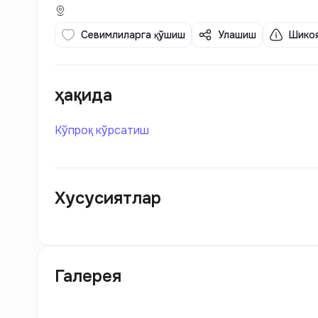
Севимлиларга қўшиш
Улашиш
Шикоя
ҳақида
Кўпроқ кўрсатиш
Хусусиятлар
Галерея