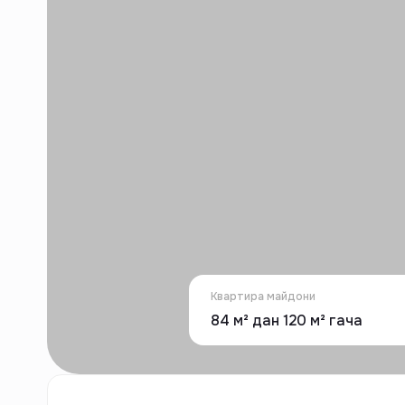
Квартира майдони
84 м² дан 120 м² гача