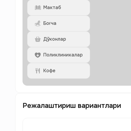
Мактаб
Боғча
Дўконлар
Поликлиникалар
Кофе
Режалаштириш вариантлари