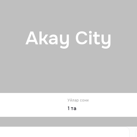
Akay City
Уйлар сони
1
та