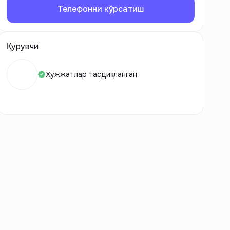
Телефонни кўрсатиш
Қурувчи
Ҳужжатлар тасдиқланган