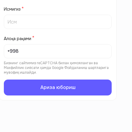
Исмигиз
Алоқа рақами
Бизнинг сайтимиз reCAPTCHA билан ҳимояланган ва
Махфийлик сиёсати
ҳамда
Google Фойдаланиш шартларига
мувофиқ ишлайди.
Ариза юбориш