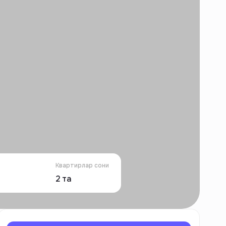
Квартирлар сони
2
та