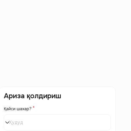
Ариза қолдириш
Қайси шахар?
Ҳудуд