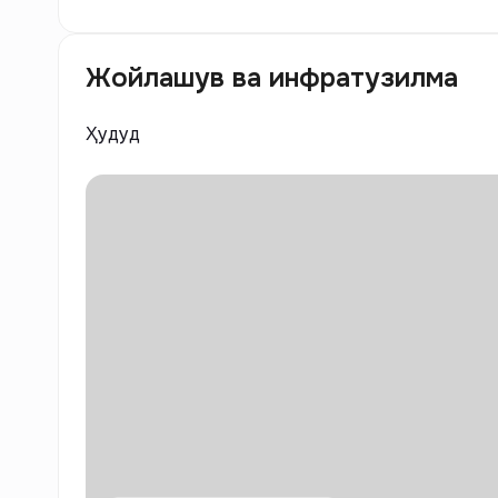
Жойлашув ва инфратузилма
Ҳудуд