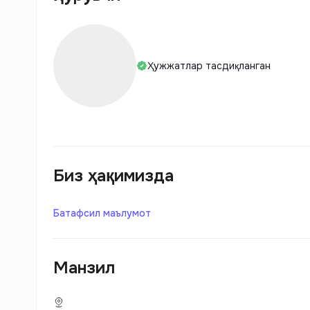
Ҳужжатлар тасдиқланган
Биз ҳақимизда
Батафсил маълумот
Манзил