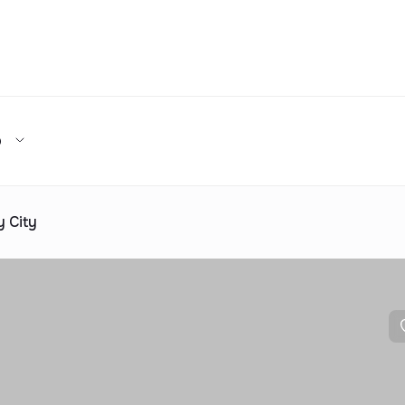
Та
р
Турар-жой мажмуалари каталоги
ижара
ув
Ижарага бериш
та таклиф
ар каталоги
Реклама
 City
2025 йилда топширилади
та таклиф
ар каталоги
Реклама
ар каталоги
Реклама
ар каталоги
Реклама