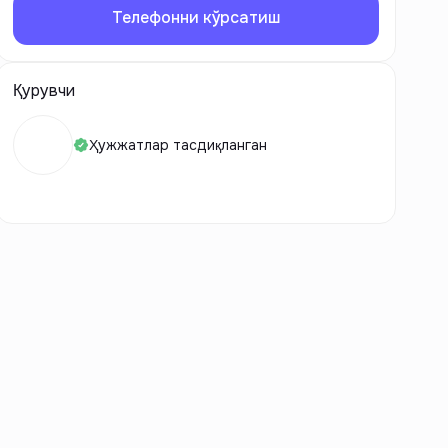
Телефонни кўрсатиш
Қурувчи
Ҳужжатлар тасдиқланган