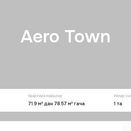
Aero Town
Квартира майдони
Уйлар со
71.9 м² дан 78.57 м² гача
1
та