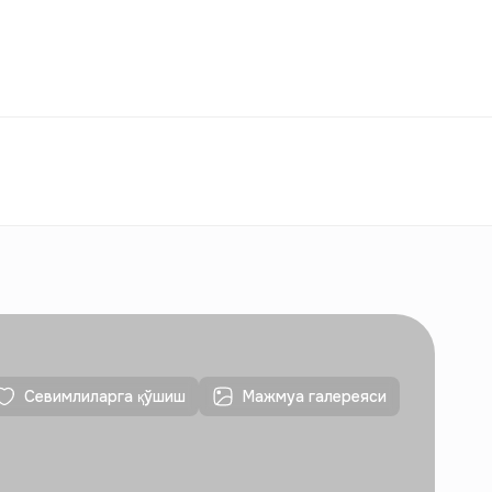
ққослаш
Севимлилар
Ўзбекистон
ЎЗ
Алоқалар
Янги қурилишлар учун
Алоқалар
Янги қурилишлар учун
Севимлиларга қўшиш
Мажмуа галереяси
Алоқалар
Янги қурилишлар учун
Алоқалар
Янги қурилишлар учун