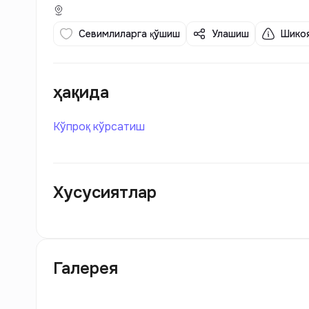
Севимлиларга қўшиш
Улашиш
Шикоя
ҳақида
Кўпроқ кўрсатиш
Хусусиятлар
Галерея