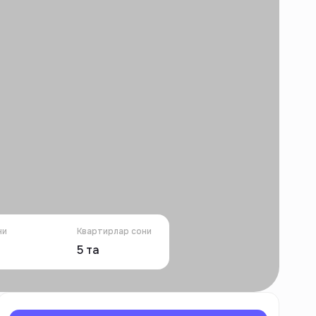
ни
Квартирлар сони
5
та