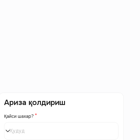
Ариза қолдириш
Қайси шахар?
Ҳудуд