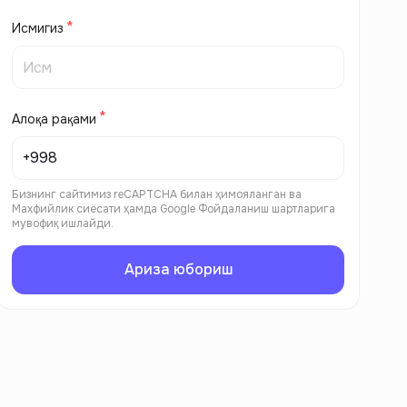
Исмигиз
Алоқа рақами
Бизнинг сайтимиз reCAPTCHA билан ҳимояланган ва
Махфийлик сиёсати
ҳамда
Google Фойдаланиш шартларига
мувофиқ ишлайди.
Ариза юбориш