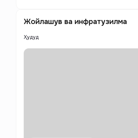
Жойлашув ва инфратузилма
Ҳудуд