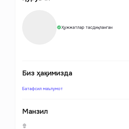
Ҳужжатлар тасдиқланган
Биз ҳақимизда
Батафсил маълумот
Манзил