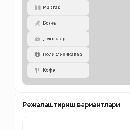
Мактаб
Боғча
Дўконлар
Поликлиникалар
Кофе
Режалаштириш вариантлари