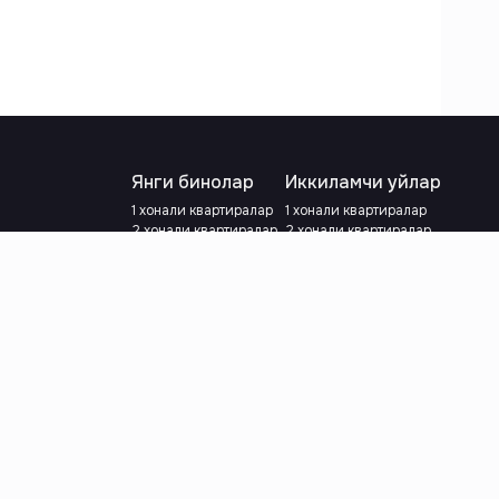
Янги бинолар
Иккиламчи уйлар
1 хонали квартиралар
1 хонали квартиралар
2 хонали квартиралар
2 хонали квартиралар
3 хонали квартиралар
3 хонали квартиралар
Метрога яқин
Тамирланган
Кредит режаси мавжуд
Метрога яқин
Ипотека
лар
Валютани танланг
:
сўм
й.е.
Тилни танланг
: