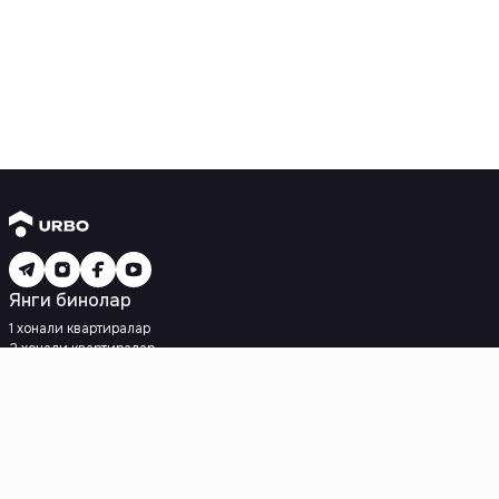
Янги бинолар
1 хонали квартиралар
2 хонали квартиралар
3 хонали квартиралар
Метрога яқин
Кредит режаси мавжуд
Ипотека
Иккиламчи уйлар
1 хонали квартиралар