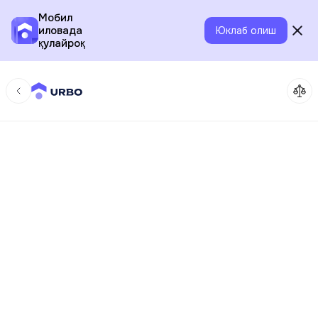
Мобил
иловада
Юклаб олиш
қулайроқ