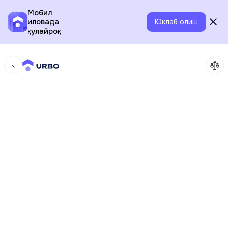
Мобил
иловада
Юклаб олиш
қулайроқ