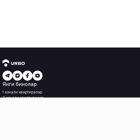
Янги бинолар
1 хонали квартиралар
2 хонали квартиралар
3 хонали квартиралар
Метрога яқин
Кредит режаси мавжуд
Ипотека
Иккиламчи уйлар
1 хонали квартиралар